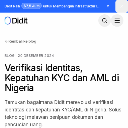
Lewati ke konten utama
$7,5 Juta
Didit Raih
untuk Membangun Infrastruktur Identitas dan Fraud
Kembali ke blog
BLOG
·
20 DESEMBER 2024
Verifikasi Identitas,
Kepatuhan KYC dan AML di
Nigeria
Temukan bagaimana Didit merevolusi verifikasi
identitas dan kepatuhan KYC/AML di Nigeria. Solusi
teknologi melawan penipuan dokumen dan
pencucian uang.