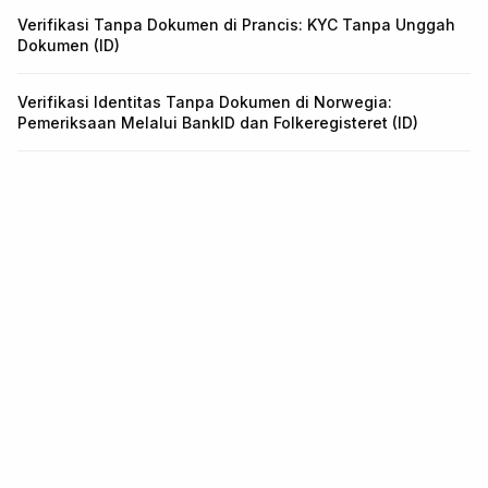
Verifikasi Tanpa Dokumen di Prancis: KYC Tanpa Unggah
Dokumen (ID)
Verifikasi Identitas Tanpa Dokumen di Norwegia:
Pemeriksaan Melalui BankID dan Folkeregisteret (ID)
Infrastruktur untuk identitas dan
fraud.
Satu API untuk KYC, KYB, Transaction Monitoring, dan Wallet
Screening. Integrasi dalam 5 menit.