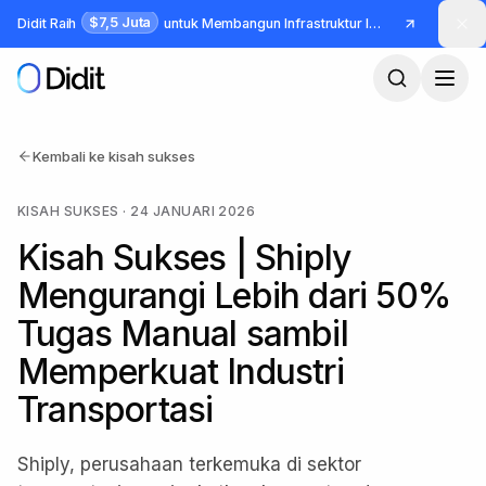
Lewati ke konten utama
$7,5 Juta
Didit Raih
untuk Membangun Infrastruktur Identitas dan Fraud
Kembali ke kisah sukses
KISAH SUKSES
·
24 JANUARI 2026
Kisah Sukses | Shiply
Mengurangi Lebih dari 50%
Tugas Manual sambil
Memperkuat Industri
Transportasi
Shiply, perusahaan terkemuka di sektor