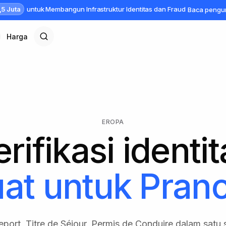
,5 Juta
untuk Membangun Infrastruktur Identitas dan Fraud
Baca peng
Harga
EROPA
rifikasi identi
uat untuk
Pranc
port, Titre de Séjour, Permis de Conduire dalam satu s