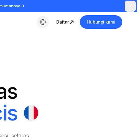
umumannya
Daftar
Hubungi kami
Bahasa Indonesia
tas
is
esi, selaras