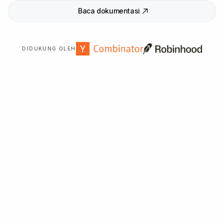
Baca dokumentasi
DIDUKUNG OLEH
Dipercaya oleh
2
.
000
+ organisasi di seluruh dunia.