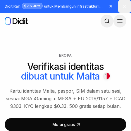
Lewati ke konten utama
$7,5 Juta
Didit Raih
untuk Membangun Infrastruktur Identitas dan Fraud
EROPA
Verifikasi identitas
dibuat untuk
Malta
Kartu identitas Malta, paspor, SIM dalam satu sesi,
sesuai MGA iGaming + MFSA + EU 2019/1157 + ICAO
9303. KYC lengkap $0.33, 500 gratis setiap bulan.
Mulai gratis