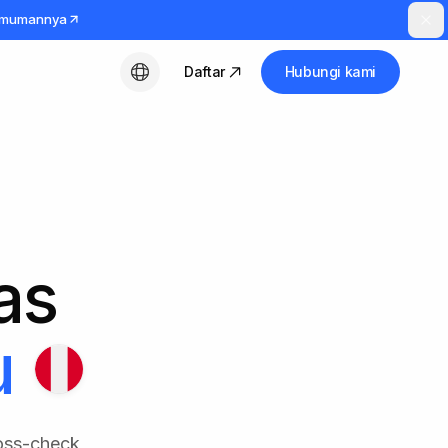
umumannya
Daftar
Hubungi kami
Bahasa Indonesia
tas
u
ross-check