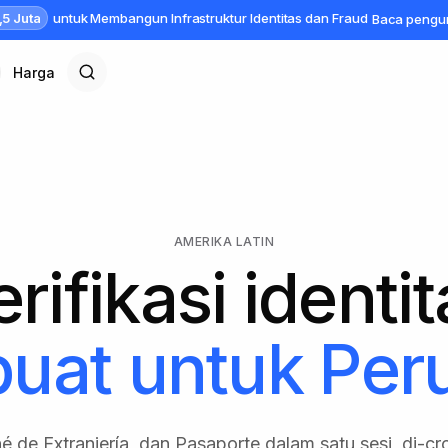
,5 Juta
untuk Membangun Infrastruktur Identitas dan Fraud
Baca peng
Harga
AMERIKA LATIN
rifikasi identi
buat untuk
Per
é de Extranjería, dan Pasaporte dalam satu sesi, di-c