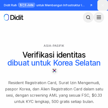
Lewati ke konten utama
$7,5 Juta
Didit Raih
untuk Membangun Infrastruktur Identitas dan Fraud
ASIA-PASIFIK
Verifikasi identitas
dibuat untuk
Korea Selatan
Resident Registration Card, Surat Izin Mengemudi,
paspor Korea, dan Alien Registration Card dalam satu
sesi, dengan screening AML yang sesuai FSC, $0.33
untuk KYC lengkap, 500 gratis setiap bulan.