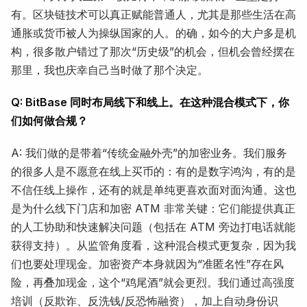
有。区块链技术可以真正赋能普通人，尤其是那些生活在高
通胀或货币被人为操纵国家的人。的确，如今的大户多是机
构，很多散户错过了那次“历史级”的机会，但机会曾经摆在
那里，我也庆幸自己当时做了那个决定。
Q: BitBase 同时布局线下和线上。在这种混合模式下，你
们如何做合规？
A: 我们做的是带着“传统金融外壳”的加密业务。我们服务
的很多人是不愿意在线上买币的：有的是数字鸿沟，有的是
不信任线上操作，还有的就是单纯更喜欢面对面沟通。这也
是为什么线下门店和加密 ATM 非常关键：它们能提供真正
的人工协助和快速解决问题（包括在 ATM 旁边打电话就能
获得支持）。从监管角度看，这种混合模式更复杂，因为我
们也要处理现金。加密资产本身就因为“准匿名性”存在风
险，再叠加现金，这个“鸡尾酒”就会更烈。我们通过高强度
培训（反欺诈、反洗钱/反恐怖融资），加上自动身份识