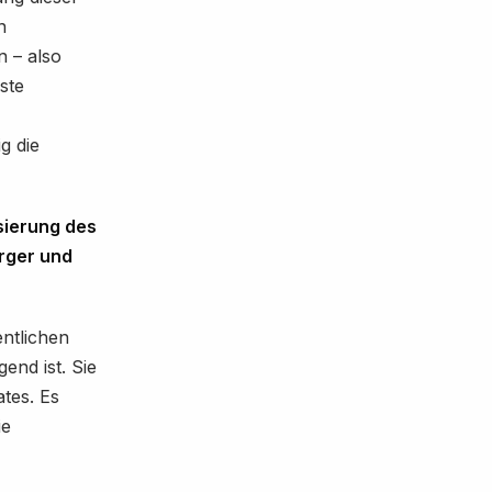
n
 – also
ste
g die
isierung des
ürger und
entlichen
gend ist. Sie
ates. Es
ie