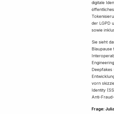
digitale Ide
öffentliche
Tokenisieru
der LGPD un
sowie inkl
Sie sieht d
Blaupause f
Interoperab
Engineering
Deepfakes u
Entwicklung
vorn skizzi
Identity (S
Anti-Fraud-
Frage: Juli