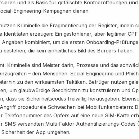
sieren und als Basis für gefälschte Kontoeröffnungen und
Social-Engineering-Kampagnen dienen.
tzen Kriminelle die Fragmentierung der Register, indem s
e Identitäten erzeugen: Ein gestohlener, aber legitimer CPF 
 Angaben kombiniert, um die ersten Onboarding-Prüfunge
 bestehen, die kein einheitliches Bild des Bürgers haben.
: Kriminelle sind Meister darin, Prozesse und das schwäc
anzugreifen – den Menschen. Social Engineering und Phish
terhin zu den wirksamsten Taktiken. Betrüger nutzen gele
nen, um glaubwürdige Geschichten zu konstruieren und Op
n, dass sie Sicherheitscodes freiwillig herausgeben. Ebenso
ngriff prozedurale Schwächen bei Mobilfunkanbietern: D
er Telefonnummer des Opfers auf eine neue SIM-Karte erhä
per SMS versandten Multi-Faktor-Authentifizierungs-Codes
e Sicherheit der App umgehen.