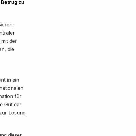
d Betrug zu
sieren,
ntraler
 mit der
n, die
nt in ein
 nationalen
nation für
te Gut der
 zur Lösung
ung dieser