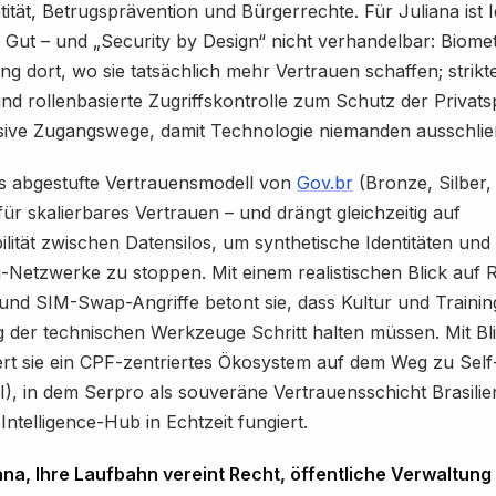
ntität, Betrugsprävention und Bürgerrechte. Für Juliana ist I
s Gut – und „Security by Design“ nicht verhandelbar: Biome
ng dort, wo sie tatsächlich mehr Vertrauen schaffen; strikt
d rollenbasierte Zugriffskontrolle zum Schutz der Privats
usive Zugangswege, damit Technologie niemanden ausschlie
as abgestufte Vertrauensmodell von
Gov.br
(Bronze, Silber, 
ür skalierbares Vertrauen – und drängt gleichzeitig auf
ilität zwischen Datensilos, um synthetische Identitäten und
-Netzwerke zu stoppen. Mit einem realistischen Blick auf R
nd SIM-Swap-Angriffe betont sie, dass Kultur und Training
 der technischen Werkzeuge Schritt halten müssen. Mit Bl
ert sie ein CPF-zentriertes Ökosystem auf dem Weg zu Sel
SI), in dem Serpro als souveräne Vertrauensschicht Brasilie
Intelligence-Hub in Echtzeit fungiert.
ana, Ihre Laufbahn vereint Recht, öffentliche Verwaltung