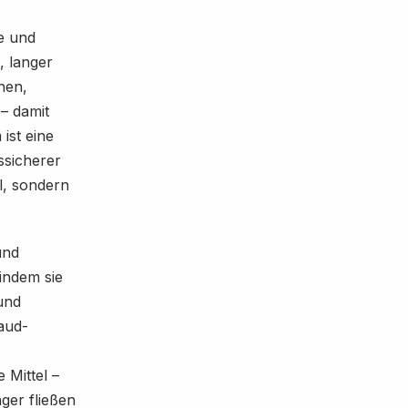
be und
, langer
hen,
– damit
ist eine
gssicherer
l, sondern
und
 indem sie
und
raud-
 Mittel –
ger fließen