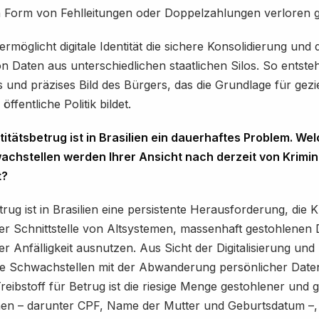
in Form von Fehlleitungen oder Doppelzahlungen verloren 
 ermöglicht digitale Identität die sichere Konsolidierung und 
n Daten aus unterschiedlichen staatlichen Silos. So entsteh
es und präzises Bild des Bürgers, das die Grundlage für gezi
ffentliche Politik bildet.
titätsbetrug ist in Brasilien ein dauerhaftes Problem. We
chstellen werden Ihrer Ansicht nach derzeit von Krimin
t?
trug ist in Brasilien eine persistente Herausforderung, die K
der Schnittstelle von Altsystemen, massenhaft gestohlenen
r Anfälligkeit ausnutzen. Aus Sicht der Digitalisierung und 
ie Schwachstellen mit der Abwanderung persönlicher Date
Treibstoff für Betrug ist die riesige Menge gestohlener und 
nen – darunter CPF, Name der Mutter und Geburtsdatum –, 