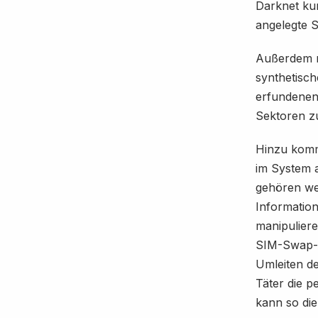
Darknet kur
angelegte 
Außerdem nu
synthetisch
erfundenen
Sektoren zu
Hinzu kommt
im System 
gehören wei
Informatio
manipuliere
SIM-Swap-A
Umleiten d
Täter die 
kann so di