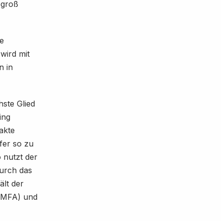
 groß
ie
wird mit
n in
hste Glied
ing
akte
fer so zu
 nutzt der
urch das
lt der
 (MFA) und