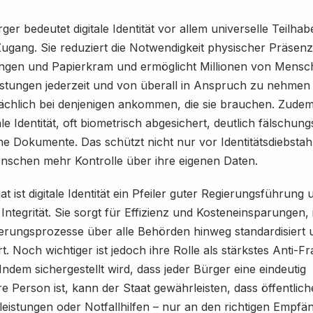
ger bedeutet digitale Identität vor allem universelle Teilha
ugang. Sie reduziert die Notwendigkeit physischer Präsenz
ngen und Papierkram und ermöglicht Millionen von Mensc
istungen jederzeit und von überall in Anspruch zu nehmen 
ächlich bei denjenigen ankommen, die sie brauchen. Zudem 
ale Identität, oft biometrisch abgesichert, deutlich fälschun
he Dokumente. Das schützt nicht nur vor Identitätsdiebstah
enschen mehr Kontrolle über ihre eigenen Daten.
t ist digitale Identität ein Pfeiler guter Regierungsführung 
r Integrität. Sie sorgt für Effizienz und Kosteneinsparungen,
ierungsprozesse über alle Behörden hinweg standardisiert 
rt. Noch wichtiger ist jedoch ihre Rolle als stärkstes Anti-F
ndem sichergestellt wird, dass jeder Bürger eine eindeutig
re Person ist, kann der Staat gewährleisten, dass öffentliche
leistungen oder Notfallhilfen – nur an den richtigen Empfän