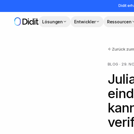
Zum Hauptinhalt springen
Didit erh
Lösungen
Entwickler
Ressourcen
Zurück zum
BLOG
·
29. N
Juli
eind
kann
veri