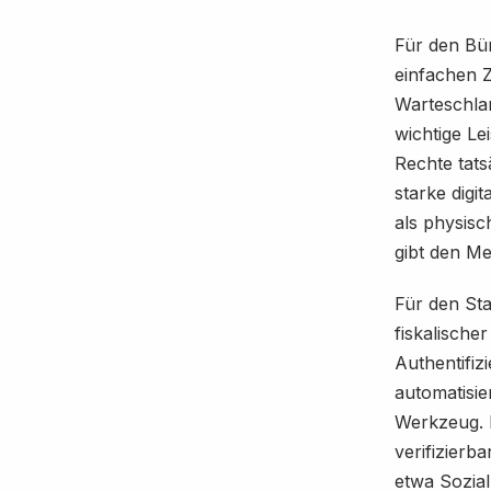
Für den Bür
einfachen Z
Warteschla
wichtige Le
Rechte tats
starke digit
als physisc
gibt den M
Für den Staa
fiskalische
Authentifiz
automatisie
Werkzeug. I
verifizierba
etwa Sozial