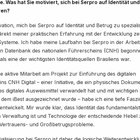
. Was hat Sie motiviert, sich bei Serpro auf Identität un
ren?
ation, mich bei Serpro auf Identität und Betrug zu speziali
direkt meiner praktischen Erfahrung mit der Entwicklung ze
Systeme. Ich habe meine Laufbahn bei Serpro in der Arbeit
n Datenbank des nationalen Führerscheins (CNH) begonne
ls eine der wichtigsten Identitätsquellen Brasiliens war.
 aktive Mitarbeit am Projekt zur Einführung des digitalen
ns CNH Digital – einer Initiative, die ein physisches Dokume
s digitales Ausweismittel verwandelt hat und mit wichtigen
 dem iBest ausgezeichnet wurde – habe ich eine tiefe Faszi
 entwickelt. Mir wurde klar, dass Identität das fundamentals
n Verwaltung ist und Technologie der entscheidende Hebel
Vertrauens- und Großbetrugsprobleme.
alisierung bei Serpro ist daher die logische Weiterentwickl