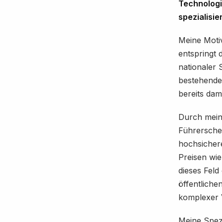
Technologie
spezialisie
Meine Motiv
entspringt 
nationaler 
bestehende
bereits dama
Durch meine
Führerschei
hochsichere
Preisen wie
dieses Feld
öffentliche
komplexer 
Meine Spezi