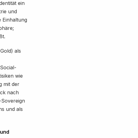
dentität ein
trie und
e Einhaltung
phäre;
ßt.
Gold) als
 Social-
isiken wie
 mit der
ick nach
f-Sovereign
ns und als
 und