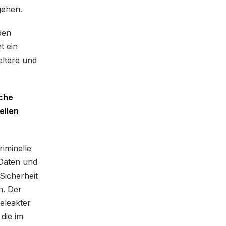
gehen.
den
t ein
eltere und
lche
ellen
riminelle
 Daten und
Sicherheit
n. Der
geleakter
die im