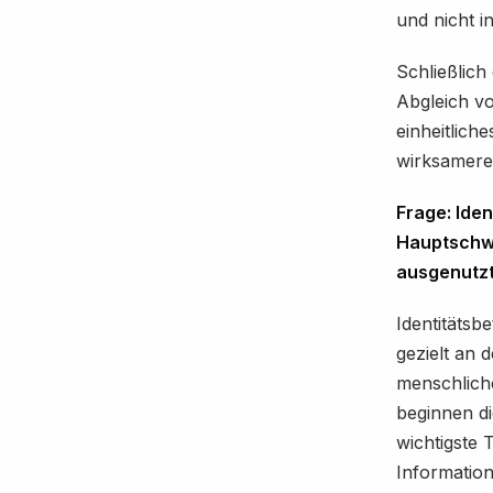
und nicht 
Schließlich
Abgleich vo
einheitlich
wirksamere ö
Frage: Iden
Hauptschwa
ausgenutz
Identitätsbe
gezielt an 
menschliche
beginnen d
wichtigste 
Informatio