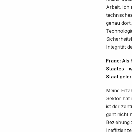
Arbeit. Ich
technisches
genau dort,
Technologie
Sicherheits
Integrität d
Frage: Als 
Staates – w
Staat geler
Meine Erfah
Sektor hat m
ist der zen
geht nicht n
Beziehung 
Ineffizienz