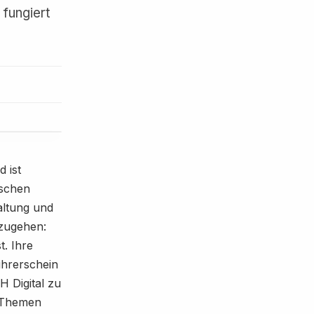
 fungiert
 ist
ischen
altung und
nzugehen:
t. Ihre
ührerschein
H Digital zu
n Themen