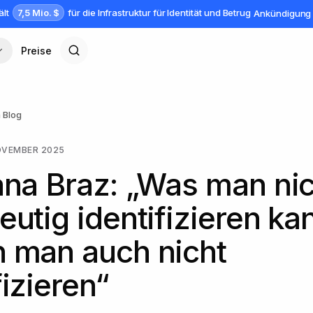
7,5 Mio. $
ält
für die Infrastruktur für Identität und Betrug
Ankündigung 
Preise
 Blog
OVEMBER 2025
ana Braz: „Was man ni
eutig identifizieren ka
 man auch nicht
fizieren“