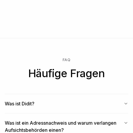
Kostenlos starten → nur zahlen, wenn eine Prüfung läuft →
Enterprise für einen individuellen Vertrag, SLA oder
Datenresidenz freischalten.
FAQ
Häufige Fragen
Was ist Didit?
Was ist ein Adressnachweis und warum verlangen
Aufsichtsbehörden einen?