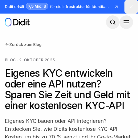
Zum Hauptinhalt springen
7,5 Mio. $
Didit erhält
für die Infrastruktur für Identität und Betrug
Zurück zum Blog
BLOG
·
2. OKTOBER 2025
Eigenes KYC entwickeln
oder eine API nutzen?
Sparen Sie Zeit und Geld mit
einer kostenlosen KYC-API
Eigenes KYC bauen oder API integrieren?
Entdecken Sie, wie Didits kostenlose KYC-API
Kosten um bis zu 70 % senkt und Ihr Go-to-Market