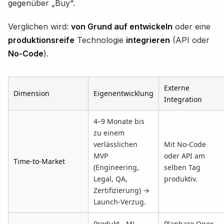
gegenüber „Buy“.
Verglichen wird:
von Grund auf entwickeln
oder eine
produktionsreife
Technologie
integrieren
(API oder
No-Code
).
Externe
Dimension
Eigenentwicklung
Integration
4–9 Monate bis
zu einem
verlässlichen
Mit No-Code
MVP
oder API am
Time-to-Market
(Engineering,
selben Tag
Legal, QA,
produktiv.
Zertifizierung) →
Launch-Verzug.
Produkt-, ML-,
Planbare Opex.