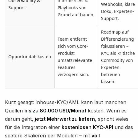
Observability &
interne SLAs &
Webhooks, klare
Support
Playbooks von
Doku, Experten-
Grund auf bauen.
Support.
Roadmap auf
Team entfernt
Differenzierung
sich vom Core-
fokussieren –
Produkt;
KYC als kritische
Opportunitätskosten
umsatzrelevante
Commodity von
Features
Experten
verzögern sich.
betreuen
lassen.
Kurz gesagt: Inhouse-KYC/AML kann laut manchen
Quellen
bis zu 80.000 USD/Monat
kosten. Wenn es
darum geht,
jetzt Mehrwert zu liefern
, spricht vieles
für die Integration einer
kostenlosen KYC-API
und das
spätere Skalieren per Modulen – mit
voll