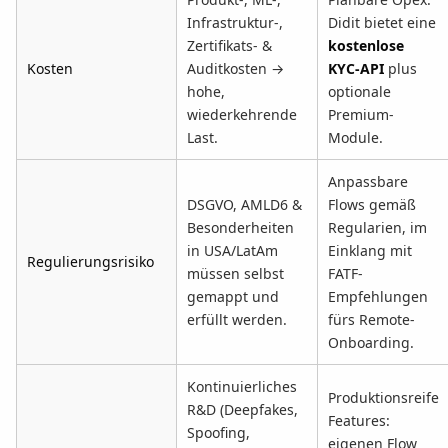
Infrastruktur-,
Didit bietet eine
Zertifikats- &
kostenlose
Kosten
Auditkosten →
KYC-API
plus
hohe,
optionale
wiederkehrende
Premium-
Last.
Module.
Anpassbare
DSGVO, AMLD6 &
Flows gemäß
Besonderheiten
Regularien, im
in USA/LatAm
Einklang mit
Regulierungsrisiko
müssen selbst
FATF-
gemappt und
Empfehlungen
erfüllt werden.
fürs Remote-
Onboarding.
Kontinuierliches
Produktionsreife
R&D (Deepfakes,
Features:
Spoofing,
eigenen Flow