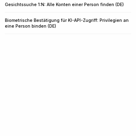
Gesichtssuche 1:N: Alle Konten einer Person finden (DE)
Biometrische Bestätigung für KI-API-Zugriff: Privilegien an
eine Person binden (DE)
Infrastruktur für Identität und
Betrugsprävention.
Eine API für KYC, KYB, Transaktionsüberwachung und
Wallet-Screening. In 5 Minuten integriert.