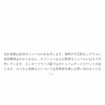
オンボーディング時と同じセルフィー
送金 · €8,400
検証済み · 続行
合計金額は必須モジュールのみを示します。無料の不正防止シグナルに
追加費用はかかりません。オプションおよび推奨モジュールにはタグが
付いています。エンタープライズ版ではボリュームディスカウントがあ
ります。カスタム見積もりについては営業担当者にお問い合わせくださ
い。
14,