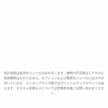
プラットフォームアクセス
承認
Marta López
ML
1回の
NEW USER · PASSPORT · ES
オンボード
本人確認
スクリーニング
ス
テ
ッ
プ
ア
ッ
住所証明
プ
居住
の
ト
リ
ガ
データベース照合
ー
高額
高リスク
高信頼
公的記録
送金
パスワード再設定
受取人の変更
出金
新しいデバイス
限度額の引き上げ
DMV
税務
選挙人
裁判所
制
暗号資産の出金
休眠からの復帰
情報の更新
合計金額は必須モジュールのみを示します。無料の不正防止シグナルに
追加費用はかかりません。オプションおよび推奨モジュールにはタグが
付いています。エンタープライズ版ではボリュームディスカウントがあ
ります。カスタム見積もりについては営業担当者にお問い合わせくださ
い。
オンボーディング時と同じセルフィー