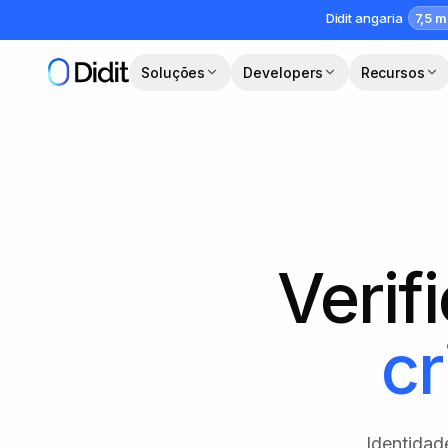
Saltar para o conteúdo principal
7,5 m
Didit angaria
Soluções
Developers
Recursos
Verif
cr
Identidad