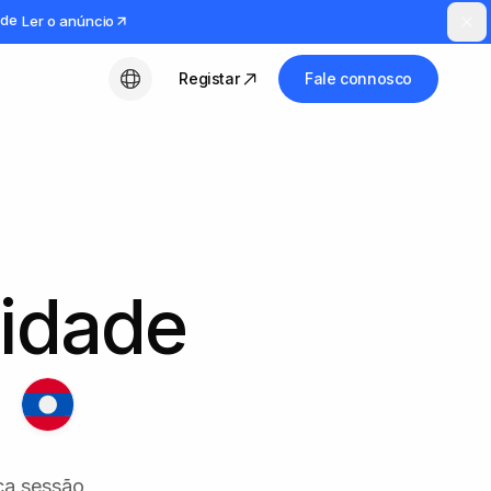
ude
Ler o anúncio
Registar
Fale connosco
Português (PT)
tidade
ca sessão,