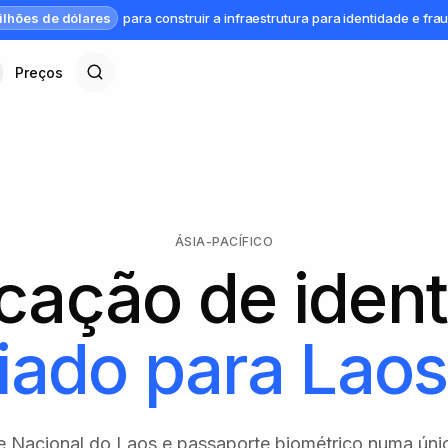
ilhões de dólares
para construir a infraestrutura para identidade e fra
Preços
ÁSIA-PACÍFICO
icação de iden
iado para
Laos
e Nacional do Laos e passaporte biométrico numa úni