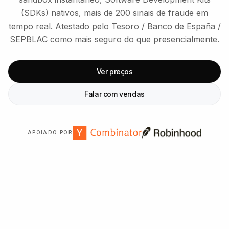
(SDKs) nativos, mais de 200 sinais de fraude em
tempo real. Atestado pelo Tesoro / Banco de España /
SEPBLAC como mais seguro do que presencialmente.
Ver preços
Falar com vendas
APOIADO POR
Em números
EM NÚMEROS