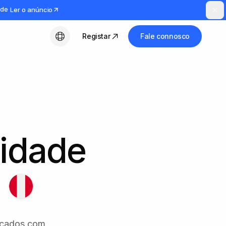
ude
Ler o anúncio
Registar
Fale connosco
Português (PT)
tidade
ficados com