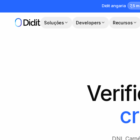
Saltar para o conteúdo principal
7,5 m
Didit angaria
Soluções
Developers
Recursos
Verif
cr
DNI, Carné