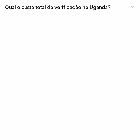
Qual o custo total da verificação no Uganda?
RELACIONADO
Cobertura relacionada
REGIÃO
Países em Médio Oriente e África
Ler mais