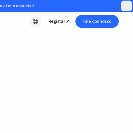
ude
Ler o anúncio
Registar
Fale connosco
Português (PT)