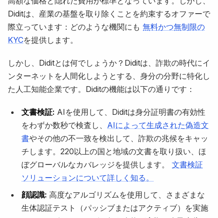
高額な価格と隠れた費用が標準となっています。しかし、
Diditは、産業の基盤を取り除くことを約束するオファーで
際立っています：どのような機関にも
無料かつ無制限の
KYC
を提供します。
しかし、Diditとは何でしょうか？Diditは、詐欺の時代にイ
ンターネットを人間化しようとする、身分の分野に特化し
た人工知能企業です。Diditの機能は以下の通りです：
文書検証:
AIを使用して、Diditは身分証明書の有効性
をわずか数秒で検査し、
AIによって生成された偽造文
書
やその他の不一致を検出して、詐欺の兆候をキャッ
チします。220以上の国と地域の文書を取り扱い、ほ
ぼグローバルなカバレッジを提供します。
文書検証
ソリューションについて詳しく知る。
顔認識:
高度なアルゴリズムを使用して、さまざまな
生体認証テスト（パッシブまたはアクティブ）を実施