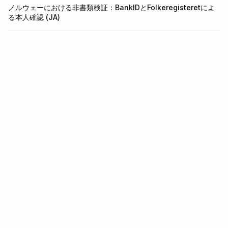
ノルウェーにおける非書類検証：BankIDとFolkeregisteretによ
る本人確認 (JA)
本人確認と不正対策のインフラ。
KYC、KYB、取引監視、ウォレットスクリーニングを一つの
APIで。5分で統合できます。
無料で始める
お問い合わせ