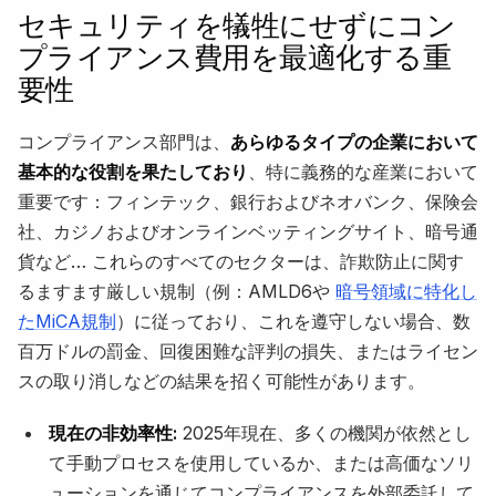
セキュリティを犠牲にせずにコン
プライアンス費用を最適化する重
要性
コンプライアンス部門は、
あらゆるタイプの企業において
基本的な役割を果たしており
、特に義務的な産業において
重要です：フィンテック、銀行およびネオバンク、保険会
社、カジノおよびオンラインベッティングサイト、暗号通
貨など… これらのすべてのセクターは、詐欺防止に関す
るますます厳しい規制（例：AMLD6や
暗号領域に特化し
たMiCA規制
）に従っており、これを遵守しない場合、数
百万ドルの罰金、回復困難な評判の損失、またはライセン
スの取り消しなどの結果を招く可能性があります。
現在の非効率性:
2025年現在、多くの機関が依然とし
て手動プロセスを使用しているか、または高価なソリ
ューションを通じてコンプライアンスを外部委託して