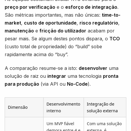
preço por verificação
e o
esforço de integração
.
São métricas importantes, mas não únicas:
time-to-
market
,
custo de oportunidade
,
risco regulatório
,
manutenção
e
fricção do utilizador
acabam por
pesar mais. Se algum destes pontos dispara, o
TCO
(custo total de propriedade) do “build” sobe
rapidamente acima do “buy”.
A comparação resume-se a isto:
desenvolver
uma
solução de raiz ou
integrar
uma tecnologia
pronta
para produção
(via API ou
No-Code
).
Desenvolvimento
Integração de
Dimensão
interno
solução externa
Um MVP fiável
Com uma solução
demora entre 4 e
externa, é