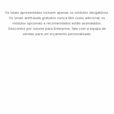
Os totais apresentados incluem apenas os módulos obrigatórios.
Os sinais antifraude gratuitos nunca têm custo adicional; os
módulos opcionais e recomendados estão assinalados.
Descontos por volume para Enterprise, fale com a equipa de
vendas para um orçamento personalizado.
14,
TRANS
INSPECI
TRÊS NÍVEIS, UMA TABELA DE PREÇOS
Comece grátis. Pague
por utilização. Expanda