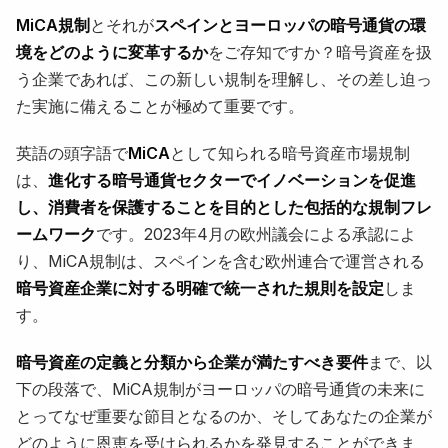
MiCA規制
とそれが
スペインとヨーロッパの暗号通貨の環
境をどのように変革するか
をご存知ですか？暗号資産を扱
う企業であれば、この新しい規制を理解し、その差し迫っ
た実施に備えることが極めて重要です。
英語の頭字語で
MiCA
として知られる暗号資産市場規制
は、
進化する暗号通貨セクターでイノベーションを促進
し、消費者を保護することを目的とした包括的な規制フレ
ームワーク
です。2023年4月の欧州議会による承認によ
り、MiCA規制は、スペインを含む欧州連合で運営される
暗号資産企業に対する明確で統一された規則を設定
しま
す。
暗号資産の定義と分類から企業が満たすべき要件
まで、以
下の段落で、MiCA規制がヨーロッパの暗号通貨の未来に
とってなぜ重要な節目となるのか、そしてあなたの企業が
どのように恩恵を受けられるかを発見することができま