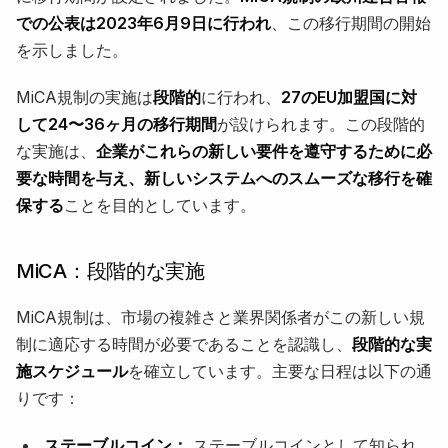
での公表は2023年6月9日に行われ
、この移行期間の開始
を示しました。
MiCA規制の実施は
段階的
に行われ、
27のEU加盟国に対
して24〜36ヶ月の移行期間
が設けられます。この段階的
な実施は、
企業がこれらの新しい要件を遵守するために必
要な時間を与え、新しいシステムへのスムーズな移行を確
保する
ことを目的としています。
MiCA：段階的な実施
MiCA規制は、市場の複雑さと業界関係者がこの新しい規
制に適応する時間が必要であることを認識し、
段階的な実
施スケジュール
を確立しています。主要な日程は以下の通
りです：
ステーブルコイン：
ステーブルコインとして知られ