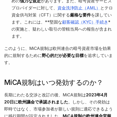
めの
強力な規定
があります。また、暗号資産サービス
プロバイダーに対して、
資金洗浄防止（AML）
とテロ
資金供与対策（CFT）に関する
厳格な要件
を課してい
ます。これには、**堅固な
顧客確認（KYC）手続き
*
の実施と、疑わしい取引の管轄当局への報告が含まれ
ます。
このように、MiCA規制は欧州連合の暗号資産市場を効果
的に規制するために
野心的だが必要な目標
を追求していま
す。
MiCA規制はいつ発効するのか？
長期にわたる交渉と改訂の後、MiCA規制は
2023年4月
20日に欧州議会で承認されました
。しかし、その発効は
即時ではなく、市場参加者が新しい規則に適応できるよう
に移行期間が設定されました。
MiCA規制の欧州連合官報