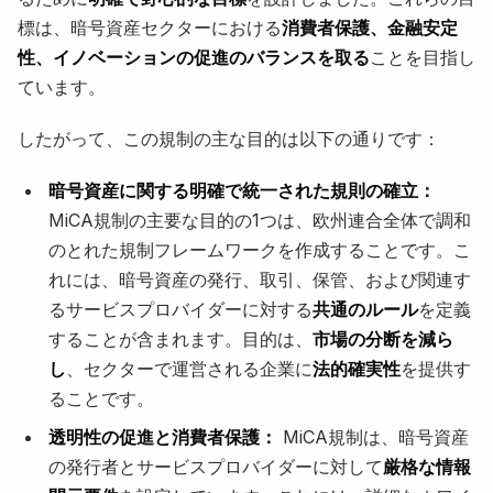
標は、暗号資産セクターにおける
消費者保護、金融安定
性、イノベーションの促進のバランスを取る
ことを目指し
ています。
したがって、この規制の主な目的は以下の通りです：
暗号資産に関する明確で統一された規則の確立：
MiCA規制の主要な目的の1つは、欧州連合全体で調和
のとれた規制フレームワークを作成することです。こ
れには、暗号資産の発行、取引、保管、および関連す
るサービスプロバイダーに対する
共通のルール
を定義
することが含まれます。目的は、
市場の分断を減ら
し
、セクターで運営される企業に
法的確実性
を提供す
ることです。
透明性の促進と消費者保護：
MiCA規制は、暗号資産
の発行者とサービスプロバイダーに対して
厳格な情報