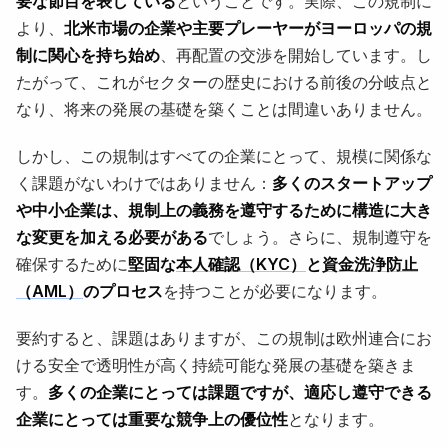
要な節目を表している
ということです。実際、この規制に
より、
北米市場の企業や主要プレーヤーがヨーロッパの規
制に関心を持ち始め
、再配置の交渉を開始しています。し
たがって、これがセクターの歴史における前後の分岐点と
なり、将来の発展の基礎を築くことは間違いありません。
しかし、この規制はすべての企業にとって、規模に関係な
く課題がないわけではありません：
多くのスタートアップ
や中小企業は、規制上の義務を遵守するために構造に大き
な変更を加える必要がある
でしょう。さらに、規制遵守を
確保するために
堅固な
本人確認（KYC）
と
資金洗浄防止
（AML）
のプロセス
を持つことが必要になります。
要約すると、課題はありますが、この規制は欧州連合にお
ける安全で透明性が高く持続可能な発展の基礎を築きま
す。
多くの企業にとっては課題ですが、適応し遵守できる
企業にとっては重要な競争上の優位性
となります。