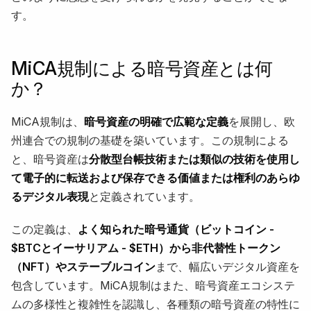
す。
MiCA規制による暗号資産とは何
か？
MiCA規制は、
暗号資産の明確で広範な定義
を展開し、欧
州連合での規制の基礎を築いています。この規制による
と、暗号資産は
分散型台帳技術または類似の技術を使用し
て電子的に転送および保存できる価値または権利のあらゆ
るデジタル表現
と定義されています。
この定義は、
よく知られた暗号通貨（ビットコイン -
$BTCとイーサリアム - $ETH）から非代替性トークン
（NFT）やステーブルコイン
まで、幅広いデジタル資産を
包含しています。MiCA規制はまた、暗号資産エコシステ
ムの多様性と複雑性を認識し、各種類の暗号資産の特性に