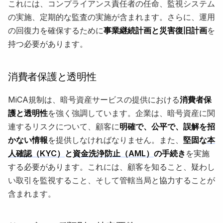
これには、コンプライアンス責任者の任命、監視システム
の実施、定期的な監査の実施が含まれます。さらに、運用
の回復力を確保するために
事業継続計画と災害復旧計画
を
持つ必要があります。
消費者保護と透明性
MiCA規制は、暗号資産サービスの提供における
消費者保
護と透明性
を強く強調しています。企業は、暗号資産に関
連するリスクについて、顧客に
明確で、公平で、誤解を招
かない情報
を提供しなければなりません。また、
堅固な
本
人確認（KYC）
と
資金洗浄防止（AML）
の手続き
を実施
する必要があります。これには、顧客を知ること、疑わし
い取引を監視すること、そして管轄当局と協力することが
含まれます。