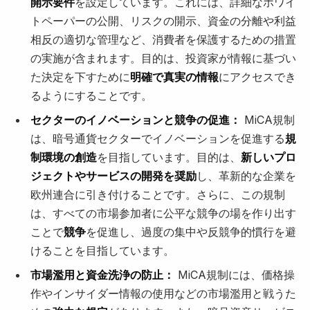
開示要件
を設定しています。これには、詳細なホワイ
トペーパーの公開、リスクの開示、資金の分離や利益
相反の適切な管理など、消費者を保護するための措置
の実施が含まれます。目的は、投資家が情報に基づい
た決定を下すために
明確で真実の情報
にアクセスでき
るようにすることです。
セクターのイノベーションと競争の促進：
MiCA規制
は、暗号通貨セクターでイノベーションを促進する
規
制環境の創造
を目指しています。目的は、
新しいプロ
ジェクトやサービスの開発を奨励
し、革新的な企業を
欧州連合に引き付けることです。さらに、この規制
は、すべての市場参加者に公平な競争の場を作り出す
ことで
競争
を促進し、過度の集中や反競争的慣行を避
けることを目指しています。
市場濫用と資金洗浄の防止：
MiCA規制には、価格操
作やインサイダー情報の使用などの市場濫用と戦うた