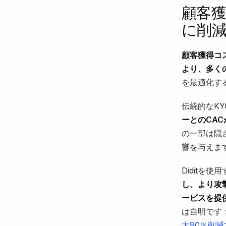
顧客獲
に削
顧客獲得コ
より、多く
を最適化す
伝統的なK
ーとのCA
の一部は隠
響を与えま
Diditを
し、より攻
ービスを提
は自明です
大90％削