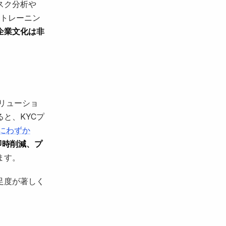
スク分析や
フのトレーニン
企業文化は非
ソリューショ
ると、KYCプ
にわずか
即時削減、プ
ます。
足度が著しく