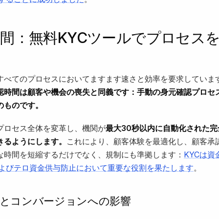
間：無料KYCツールでプロセス
る
すべてのプロセスにおいてますます速さと効率を要求していま
認時間は顧客や機会の喪失と同義です：手動の身元確認プロセ
のものです。
このプロセス全体を変革し、機関が
最大30秒以内に自動化された完
きるようにします。
これにより、顧客体験を最適化し、顧客承
な時間を短縮するだけでなく、規制にも準拠します：
KYCは資
およびテロ資金供与防止において重要な役割を果たします
。
験とコンバージョンへの影響