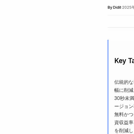
By
Didit
·
2025
Key T
伝統的な
幅に削減
30秒未
ージョン
無料かつ
資収益率
を削減し