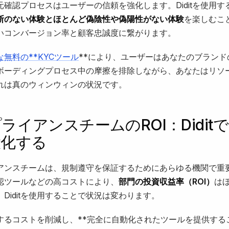
元確認プロセスはユーザーの信頼を強化します。Diditを使用す
断のない体験とほとんど偽陰性や偽陽性がない体験
を楽しむこ
いコンバージョン率と顧客忠誠度に繋がります。
うな無料の**KYCツール
**により、ユーザーはあなたのブランド
ボーディングプロセス中の摩擦を排除しながら、あなたはリソ
れは真のウィンウィンの状況です。
ライアンスチームのROI：Didit
大化する
アンスチームは、規制遵守を保証するためにあらゆる機関で重
認ツールなどの高コストにより、
部門の投資収益率（ROI）
は
Diditを使用することで状況は変わります。
連するコストを削減し、**完全に自動化されたツールを提供する