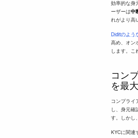
効率的な身
ーザーは
中
れがより高
Diditのよ
高め、オン
します。こ
コンプ
を最
コンプライ
し、身元確
す。しかし、
KYCに関