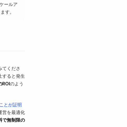
スケールア
します。
みてくださ
止すると発生
ROI
のよう
ることが証明
運営を最適化
料で無制限の