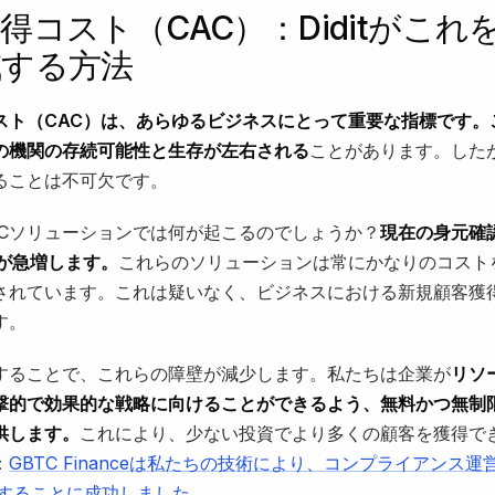
得コスト（CAC）：Diditがこれ
減する方法
スト（CAC）は、あらゆるビジネスにとって重要な指標です。
の機関の存続可能性と生存が左右される
ことがあります。した
ることは不可欠です。
YCソリューションでは何が起こるのでしょうか？
現在の身元確
Cが急増します。
これらのソリューションは常にかなりのコスト
されています。これは疑いなく、ビジネスにおける新規顧客獲
す。
使用することで、これらの障壁が減少します。私たちは企業が
リソ
撃的で効果的な戦略に向けることができるよう、無料かつ無制限
供します。
これにより、少ない投資でより多くの顧客を獲得で
：
GBTC Financeは私たちの技術により、コンプライアンス
減することに成功しました
。