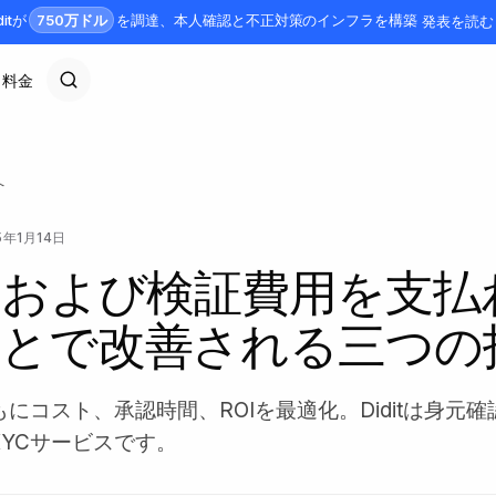
750万ドル
ditが
を調達、本人確認と不正対策のインフラを構築
発表を読む
料金
へ
5年1月14日
Cおよび検証費用を支払
とで改善される三つの
とともにコスト、承認時間、ROIを最適化。Diditは身元
KYCサービスです。