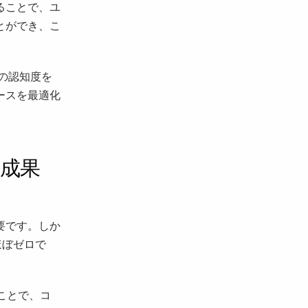
ることで、ユ
とができ、こ
の認知度を
ースを最適化
で成果
要です。しか
ほぼゼロで
ことで、コ