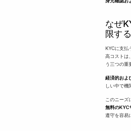
身元確認お
なぜK
限す
KYCに支払
高コストは
う三つの重
経済的およ
しい中で機
このニーズ
無料のKYC
遵守を容易