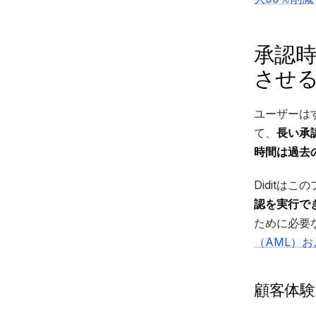
承認時
させ
ユーザーは
て、
長い承
時間は過去
Diditは
認を実行で
ために必要
（AML）
顧客体