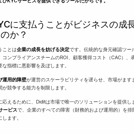
よびKYCサービスを提供できるツールだからです。
YCに支払うことがビジネスの成
るのか？
うことは
企業の成長を妨げる決定
です。伝統的な身元確認ツー
、コンプライアンスチームのROI、顧客獲得コスト（CAC）、
要な指標に悪影響を及ぼします。
び運用的障壁
が運営のスケーラビリティを遅らせ、市場がます
関が競争する能力を制限します。
に応えるために、Diditは市場で唯一のソリューションを提供し
サービス
で、企業のすべての障害（財務的および運用的）を排
にします。