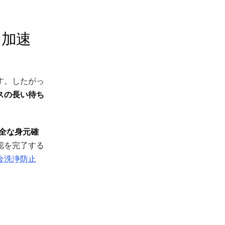
を加速
す。したがっ
スの長い待ち
全な身元確
認を完了する
金洗浄防止