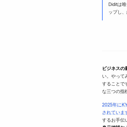
Didi
ップし、
ビジネスの
い。やって
することで
な三つの指
2025年
されていま
するお手伝