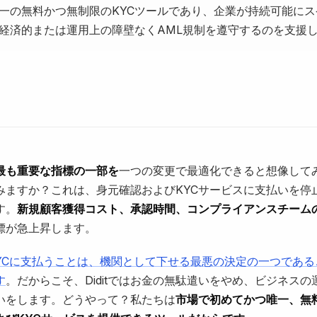
tは唯一の無料かつ無制限のKYCツールであり、企業が持続可能に
経済的または運用上の障壁なくAML規制を遵守するのを支援
最も重要な指標の一部を
一つの変更で最適化できると想像して
みますか？これは、身元確認およびKYCサービスに支払いを停
す。
新規顧客獲得コスト、承認時間、コンプライアンスチームの
標が急上昇します。
にKYCに支払うことは、機関として下せる最悪の決定の一つであ
す
。だからこそ、Diditではお金の無駄遣いをやめ、ビジネスの
いをします。どうやって？私たちは
市場で初めてかつ唯一、無