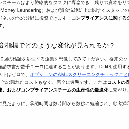
ンスチームはより戦略的なタスクに専念でき、残りの資本をリ
i-Money Laundering）および資金洗浄防止に関するスタッ
ジネスの他の分野に投資できます：
コンプライアンスに関する
す。
内部指標でどのような変化が見られるか？
,000回の検証を処理する企業を想像してみてください。従来の
請求書が数千ユーロに達することがあります。Diditを使用す
ストはゼロで、
オプションのAMLスクリーニングチェックごと
。他の隠れたコストもなく、完全に透明です。これは
コストの
速、およびコンプライアンスチームの生産性の最適化
に繋がり
に見たように、承認時間は数時間から数秒に短縮され、顧客満
。