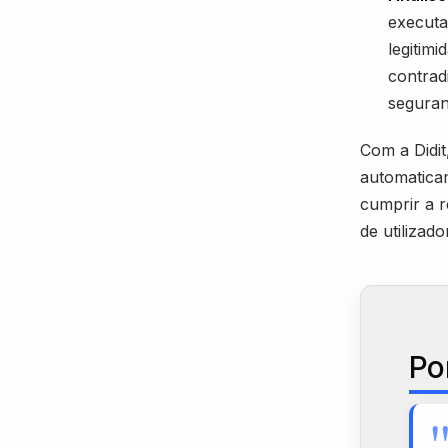
executa
legitimi
contrad
seguran
Com a Didit
automaticam
cumprir a 
de utilizad
Po