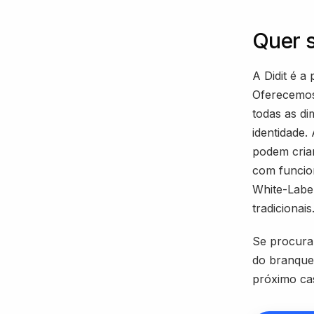
Quer 
A Didit é a
Oferecem
todas as di
identidade.
podem criar
com funcio
White-Labe
tradicionais
Se procura 
do branque
próximo ca