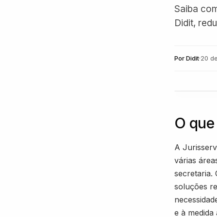
Saiba com
Didit, red
Por
Didit
·
20 d
O que 
A Jurisserv
várias áreas
secretaria.
soluções re
necessidad
e à medida 