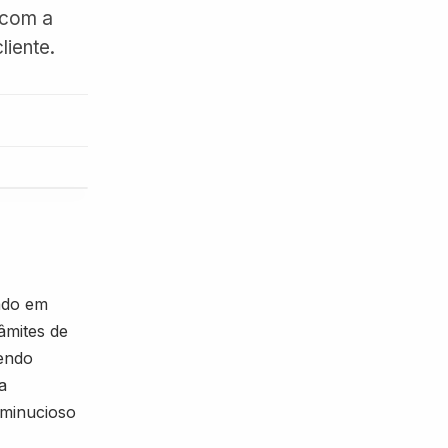
 com a
liente.
zado em
râmites de
cendo
a
 minucioso