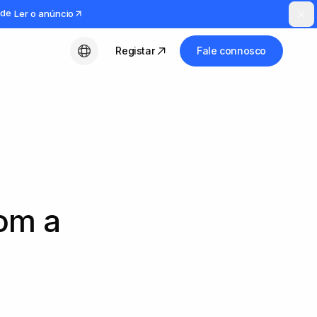
ude
Ler o anúncio
Registar
Fale connosco
Português (PT)
com a