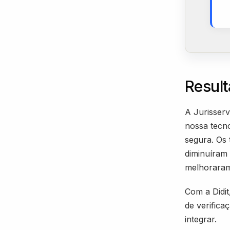
Resul
A Jurisserv
nossa tecno
segura. Os
diminuíram 
melhoraram 
Com a Didi
de verifica
integrar.