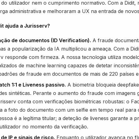
 do utilizador nem o cumprimento normativo. Com a Didit,
arga administrativa e melhoraram a UX na entrada de novos 
it ajuda a Jurisserv?
ação de documentos (ID Verification).
A fraude documenta
as a popularização da IA multiplicou a ameaça. Com a Didit
rv responde com firmeza. A nossa tecnologia utiliza model
lizados de machine learning capazes de detetar inconsistê
padrões de fraude em documentos de mais de 220 países e t
tch 1:1 e Liveness passivo.
A biometria bloqueia deepfake
ades sintéticas. Perante o aumento do fraude com imagens 
urisserv conta com verificações biométricas robustas: o Fa
 a foto do documento com um selfie em tempo real para 
essoa é a legítima titular; a deteção de liveness garante a 
 utilizador no momento da verificação.
de IP e sinais de risco.
Enquanto o utilizador avança no fl