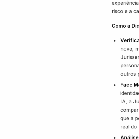
experiência
risco e a c
Como a Did
Verific
nova, m
Jurisse
persona
outros 
Face Ma
identid
IA, a J
compara
que a p
real do
Análise 