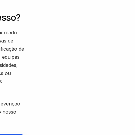
esso?
mercado.
sas de
ficação de
s equipas
sidades,
ss ou
s
prevenção
o nosso