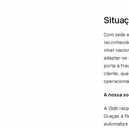
Situaç
Com sede e
reconhecid
nível nacio
adaptar-se
porta à fra
cliente, qu
operacionai
A nossa so
A Didit res
Graças à fl
automatiza