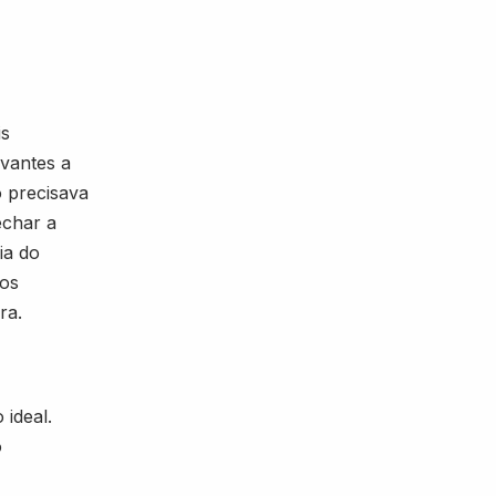
is
vantes a
o precisava
echar a
ia do
tos
ra.
 ideal.
o