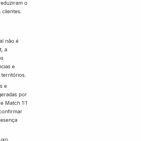
 reduziram o
clientes.
l não é
, a
os
ncias e
erritórios.
s e
geradas por
ce Match 1:1
confirmar
presença
uxo,