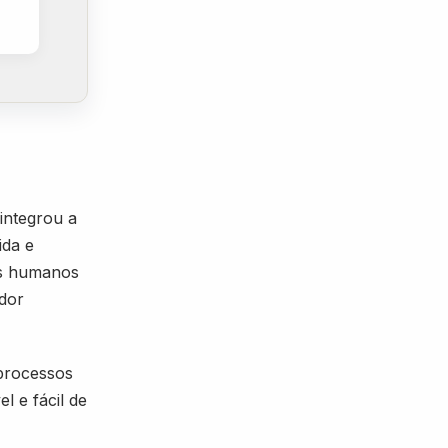
 integrou a
ida e
os humanos
ador
 processos
l e fácil de