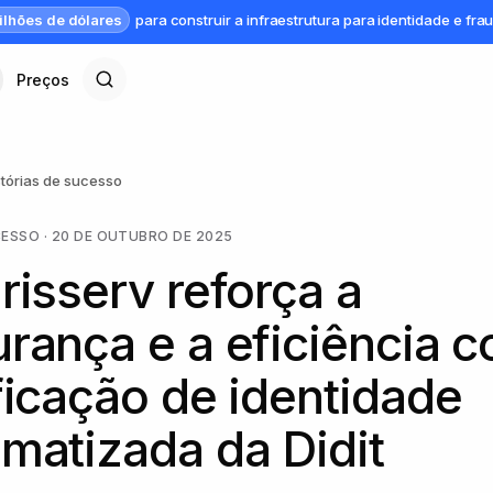
ilhões de dólares
para construir a infraestrutura para identidade e fra
Preços
stórias de sucesso
CESSO
·
20 DE OUTUBRO DE 2025
risserv reforça a
rança e a eficiência 
ficação de identidade
matizada da Didit