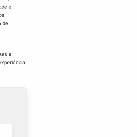
ade e
os
a de
ses e
xperiência