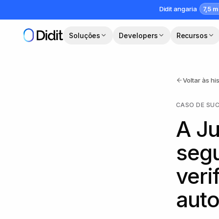
Saltar para o conteúdo principal
7,5 m
Didit angaria
Soluções
Developers
Recursos
Voltar às hi
CASO DE SU
A Ju
segu
veri
auto