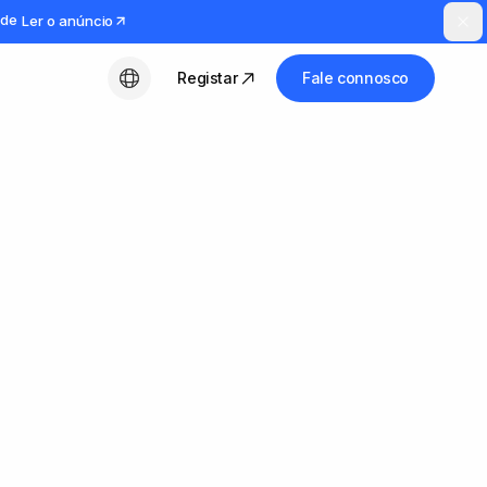
ude
Ler o anúncio
Registar
Fale connosco
Português (PT)