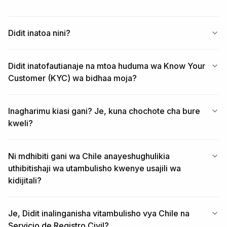
Didit inatoa nini?
Didit inatofautianaje na mtoa huduma wa Know Your
Customer (KYC) wa bidhaa moja?
Inagharimu kiasi gani? Je, kuna chochote cha bure
kweli?
Ni mdhibiti gani wa Chile anayeshughulikia
uthibitishaji wa utambulisho kwenye usajili wa
kidijitali?
Je, Didit inalinganisha vitambulisho vya Chile na
Servicio de Registro Civil?