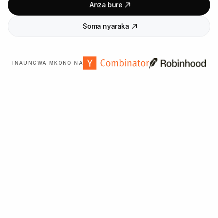
Anza bure
Soma nyaraka
INAUNGWA MKONO NA
Inaaminika na mashirika
2,000
+ duniani kote.