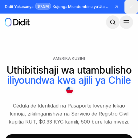
Ruka hadi maudhui makuu
$7.5M
Didit Yakusanya
Kujenga Miundombinu ya Utambulisho na Udanganyifu
AMERIKA KUSINI
Uthibitishaji wa utambulisho
iliyoundwa kwa ajili ya
Chile
Cédula de Identidad na Pasaporte kwenye kikao
kimoja, zikilinganishwa na Servicio de Registro Civil
kupitia RUT, $0.33 KYC kamili, 500 bure kila mwezi.