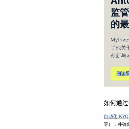
Ant
监管
的最
MyInv
了他关
创新与
阅读
如何通过
自动化 KYC
等），并确