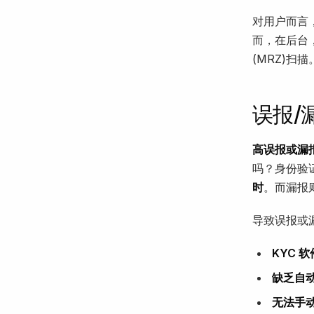
对用户而言
而，在后台
(MRZ)
误报/
高误报或漏
吗？身份验
时
。而漏报
导致误报或
KYC 
缺乏自
无法手