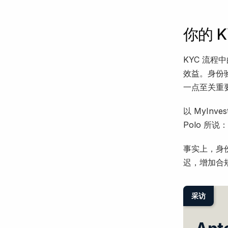
你的 
KYC 流
效益。身份
一点至关重
以 MyInv
Polo 所
事实上，身
迟，增加合
采访