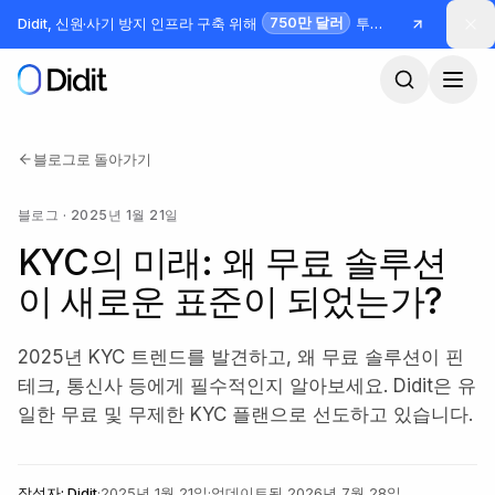
본문으로 건너뛰기
750만 달러
Didit, 신원·사기 방지 인프라 구축 위해
투자 유치
블로그로 돌아가기
블로그
·
2025년 1월 21일
KYC의 미래: 왜 무료 솔루션
이 새로운 표준이 되었는가?
2025년 KYC 트렌드를 발견하고, 왜 무료 솔루션이 핀
테크, 통신사 등에게 필수적인지 알아보세요. Didit은 유
일한 무료 및 무제한 KYC 플랜으로 선도하고 있습니다.
작성자:
Didit
·
2025년 1월 21일
·
업데이트됨
2026년 7월 28일