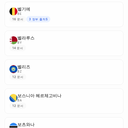
벨기에
BE
16
문서
3
정부 출처S
벨라루스
BY
14
문서
벨리즈
BZ
12
문서
보스니아 헤르체고비나
BA
12
문서
보츠와나