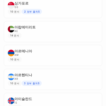
싱가포르
SG
10
문서
2
정부 출처S
아랍에미리트
AE
14
문서
아르메니아
AM
10
문서
아르헨티나
AR
10
문서
3
정부 출처S
아이슬란드
IS