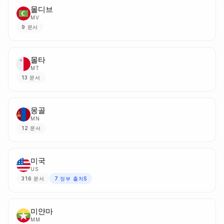
몰디브
MV
9
문서
몰타
MT
13
문서
몽골
MN
12
문서
미국
US
316
문서
7
정부 출처S
미얀마
MM