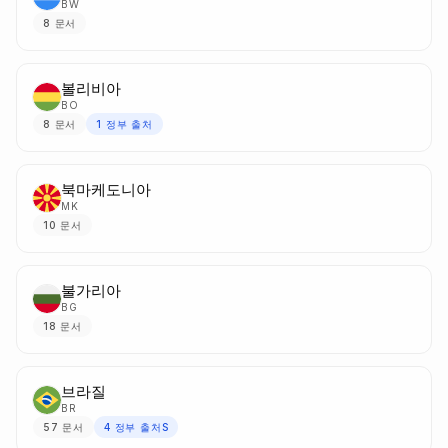
BW
8
문서
볼리비아
BO
8
문서
1
정부 출처
북마케도니아
MK
10
문서
불가리아
BG
18
문서
브라질
BR
57
문서
4
정부 출처S