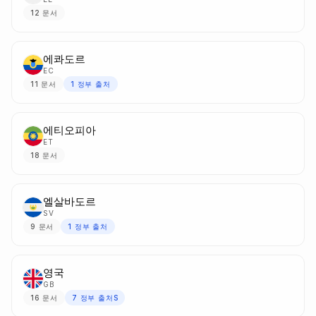
12
문서
에콰도르
EC
11
문서
1
정부 출처
에티오피아
ET
18
문서
엘살바도르
SV
9
문서
1
정부 출처
영국
GB
16
문서
7
정부 출처S