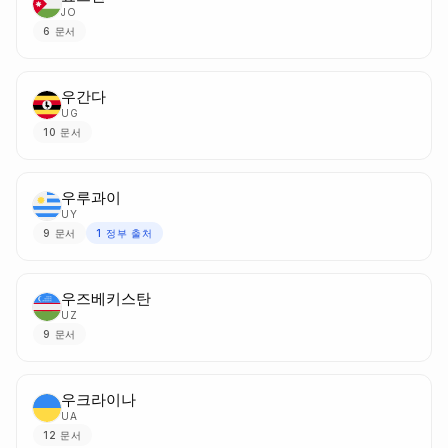
JO
6
문서
우간다
UG
10
문서
우루과이
UY
9
문서
1
정부 출처
우즈베키스탄
UZ
9
문서
우크라이나
UA
12
문서