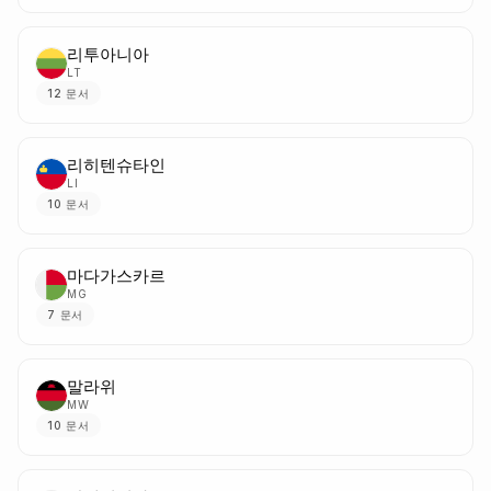
리투아니아
LT
12
문서
리히텐슈타인
LI
10
문서
마다가스카르
MG
7
문서
말라위
MW
10
문서