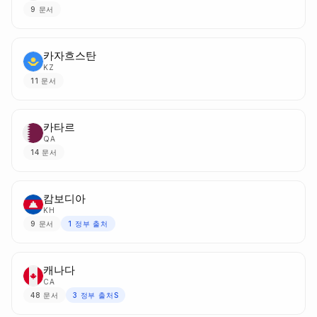
9
문서
카자흐스탄
KZ
11
문서
카타르
QA
14
문서
캄보디아
KH
9
문서
1
정부 출처
캐나다
CA
48
문서
3
정부 출처S