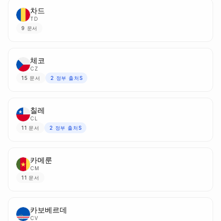
차드
TD
9
문서
체코
CZ
15
문서
2
정부 출처S
칠레
CL
11
문서
2
정부 출처S
카메룬
CM
11
문서
카보베르데
CV