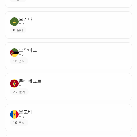
모리타니
MR
8
문서
모잠비크
MZ
12
문서
몬테네그로
ME
20
문서
몰도바
MD
10
문서