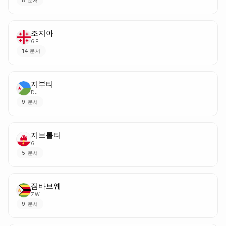
조지아
GE
14
문서
지부티
DJ
9
문서
지브롤터
GI
5
문서
짐바브웨
ZW
9
문서