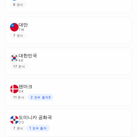
8
문서
대만
TW
7
문서
대한민국
KR
17
문서
덴마크
DK
11
문서
2
정부 출처S
도미니카 공화국
DO
7
문서
1
정부 출처