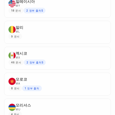
말레이시아
MY
18
문서
2
정부 출처S
말리
ML
9
문서
멕시코
MX
46
문서
2
정부 출처S
모로코
MA
8
문서
1
정부 출처
모리셔스
MU
4
문서