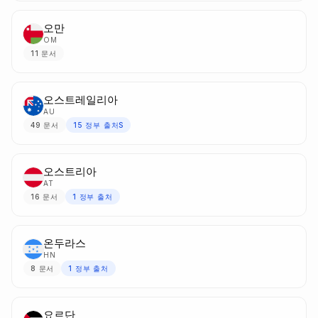
오만
OM
11
문서
오스트레일리아
AU
49
문서
15
정부 출처S
오스트리아
AT
16
문서
1
정부 출처
온두라스
HN
8
문서
1
정부 출처
요르단