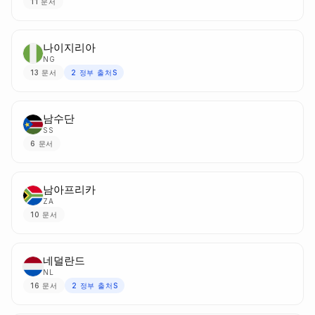
11
문서
나이지리아
NG
13
문서
2
정부 출처S
남수단
SS
6
문서
남아프리카
ZA
10
문서
네덜란드
NL
16
문서
2
정부 출처S