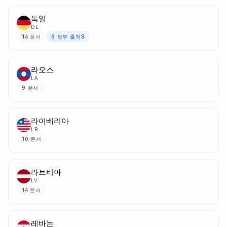
독일
DE
14
문서
6
정부 출처S
라오스
LA
9
문서
라이베리아
LR
10
문서
라트비아
LV
14
문서
레바논