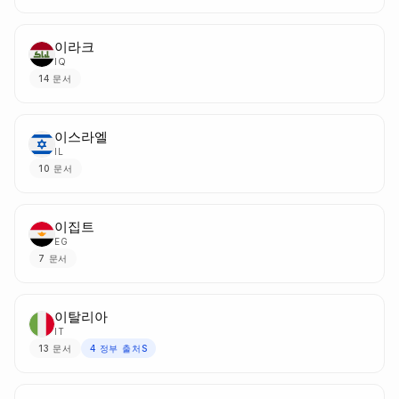
이라크
IQ
14
문서
이스라엘
IL
10
문서
이집트
EG
7
문서
이탈리아
IT
13
문서
4
정부 출처S