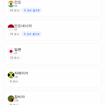
인도
IN
53
문서
5
정부 출처S
인도네시아
ID
15
문서
2
정부 출처S
일본
JP
12
문서
자메이카
JM
9
문서
잠비아
ZM
8
문서