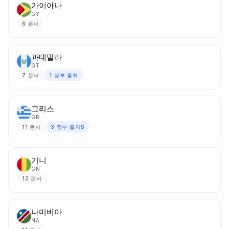
가이아나
GY
6
문서
과테말라
GT
7
문서
1
정부 출처
그리스
GR
11
문서
3
정부 출처S
기니
GN
12
문서
나미비아
NA