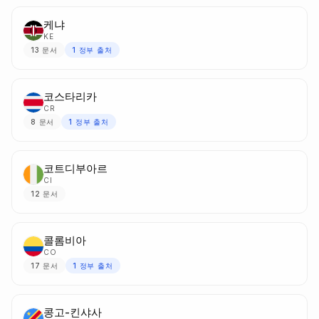
케냐
KE
13
문서
1
정부 출처
코스타리카
CR
8
문서
1
정부 출처
코트디부아르
CI
12
문서
콜롬비아
CO
17
문서
1
정부 출처
콩고-킨샤사