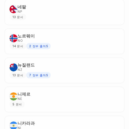
네팔
NP
13
문서
노르웨이
NO
14
문서
2
정부 출처S
뉴질랜드
NZ
13
문서
7
정부 출처S
니제르
NE
5
문서
니카라과
NI