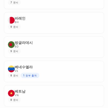
7
문서
바레인
BH
9
문서
방글라데시
BD
9
문서
베네수엘라
VE
8
문서
1
정부 출처
베트남
VN
8
문서