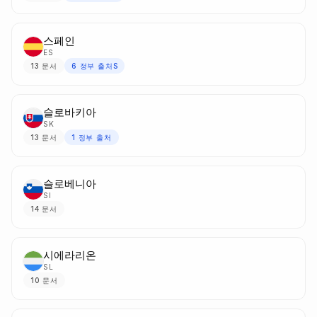
스페인
ES
13
문서
6
정부 출처S
슬로바키아
SK
13
문서
1
정부 출처
슬로베니아
SI
14
문서
시에라리온
SL
10
문서