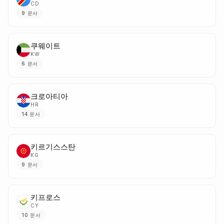
CD
9
문서
쿠웨이트
KW
6
문서
크로아티아
HR
14
문서
키르기스스탄
KG
9
문서
키프로스
CY
10
문서