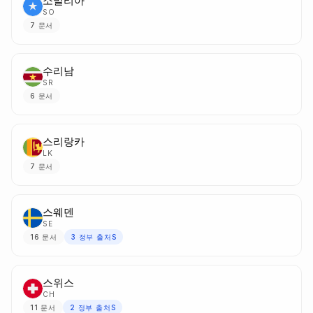
소말리아
SO
7
문서
수리남
SR
6
문서
스리랑카
LK
7
문서
스웨덴
SE
16
문서
3
정부 출처S
스위스
CH
11
문서
2
정부 출처S