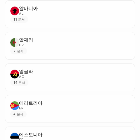
알바니아
AL
11
문서
알제리
DZ
7
문서
앙골라
AO
14
문서
에리트리아
ER
4
문서
에스토니아
EE