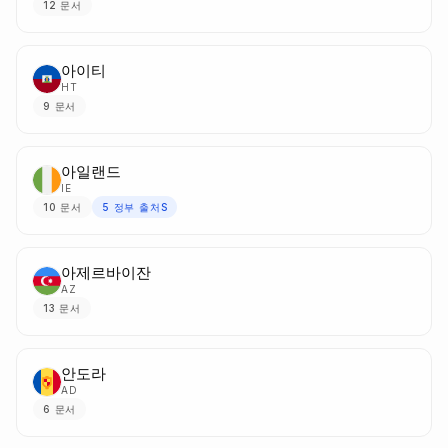
12
문서
아이티
HT
9
문서
아일랜드
IE
10
문서
5
정부 출처S
아제르바이잔
AZ
13
문서
안도라
AD
6
문서