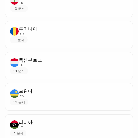
LB
13
문서
루마니아
RO
11
문서
룩셈부르크
LU
14
문서
르완다
RW
12
문서
리비아
LY
7
문서