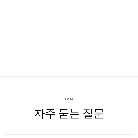
출시
고객 재배포 없이 프로덕션에 출시합니다. 워크플로우는 동일
한 API, 동일한 JSON 형식, 동일한 가격으로 새로운 변형을 즉
시 수용합니다.
FAQ
자주 묻는 질문