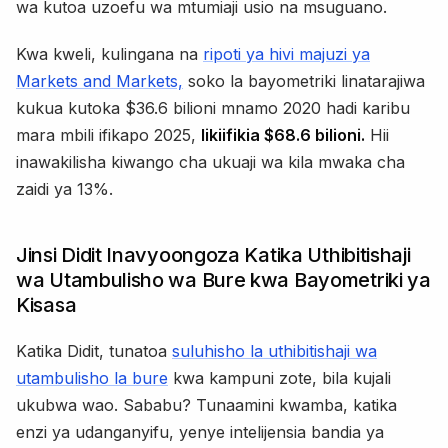
wa kutoa uzoefu wa mtumiaji usio na msuguano.
Kwa kweli, kulingana na
ripoti ya hivi majuzi ya
Markets and Markets,
soko la bayometriki linatarajiwa
kukua kutoka $36.6 bilioni mnamo 2020 hadi karibu
mara mbili ifikapo 2025,
likiifikia $68.6 bilioni.
Hii
inawakilisha kiwango cha ukuaji wa kila mwaka cha
zaidi ya 13%.
Jinsi Didit Inavyoongoza Katika Uthibitishaji
wa Utambulisho wa Bure kwa Bayometriki ya
Kisasa
Katika Didit, tunatoa
suluhisho la uthibitishaji wa
utambulisho la bure
kwa kampuni zote, bila kujali
ukubwa wao. Sababu? Tunaamini kwamba, katika
enzi ya udanganyifu, yenye intelijensia bandia ya