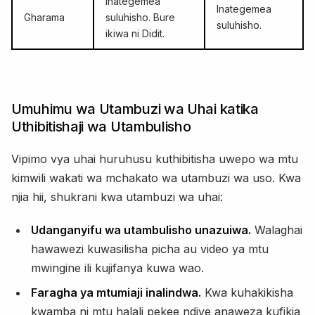
Inategemea
Inategemea
Gharama
suluhisho. Bure
suluhisho.
ikiwa ni Didit.
Umuhimu wa Utambuzi wa Uhai katika
Uthibitishaji wa Utambulisho
Vipimo vya uhai huruhusu kuthibitisha uwepo wa mtu
kimwili wakati wa mchakato wa utambuzi wa uso. Kwa
njia hii, shukrani kwa utambuzi wa uhai:
Udanganyifu wa utambulisho unazuiwa.
Walaghai
hawawezi kuwasilisha picha au video ya mtu
mwingine ili kujifanya kuwa wao.
Faragha ya mtumiaji inalindwa.
Kwa kuhakikisha
kwamba ni mtu halali pekee ndiye anaweza kufikia