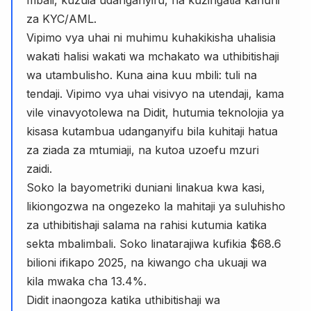
za KYC/AML.
Vipimo vya uhai ni muhimu kuhakikisha uhalisia
wakati halisi wakati wa mchakato wa uthibitishaji
wa utambulisho. Kuna aina kuu mbili: tuli na
tendaji. Vipimo vya uhai visivyo na utendaji, kama
vile vinavyotolewa na Didit, hutumia teknolojia ya
kisasa kutambua udanganyifu bila kuhitaji hatua
za ziada za mtumiaji, na kutoa uzoefu mzuri
zaidi.
Soko la bayometriki duniani linakua kwa kasi,
likiongozwa na ongezeko la mahitaji ya suluhisho
za uthibitishaji salama na rahisi kutumia katika
sekta mbalimbali. Soko linatarajiwa kufikia $68.6
bilioni ifikapo 2025, na kiwango cha ukuaji wa
kila mwaka cha 13.4%.
Didit inaongoza katika uthibitishaji wa