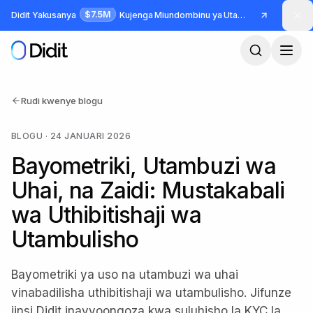
Ruka hadi maudhui makuu
$7.5M
Didit Yakusanya
Kujenga Miundombinu ya Utambulisho na Udanganyifu
Rudi kwenye blogu
BLOGU
·
24 JANUARI 2026
Bayometriki, Utambuzi wa
Uhai, na Zaidi: Mustakabali
wa Uthibitishaji wa
Utambulisho
Bayometriki ya uso na utambuzi wa uhai
vinabadilisha uthibitishaji wa utambulisho. Jifunze
jinsi Didit inavyoongoza kwa suluhisho la KYC la