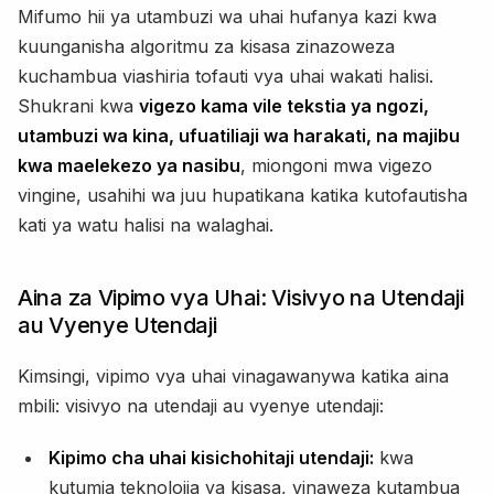
Mifumo hii ya utambuzi wa uhai hufanya kazi kwa
kuunganisha algoritmu za kisasa zinazoweza
kuchambua viashiria tofauti vya uhai wakati halisi.
Shukrani kwa
vigezo kama vile tekstia ya ngozi,
utambuzi wa kina, ufuatiliaji wa harakati, na majibu
kwa maelekezo ya nasibu
, miongoni mwa vigezo
vingine, usahihi wa juu hupatikana katika kutofautisha
kati ya watu halisi na walaghai.
Aina za Vipimo vya Uhai: Visivyo na Utendaji
au Vyenye Utendaji
Kimsingi, vipimo vya uhai vinagawanywa katika aina
mbili: visivyo na utendaji au vyenye utendaji:
Kipimo cha uhai kisichohitaji utendaji:
kwa
kutumia teknolojia ya kisasa, vinaweza kutambua