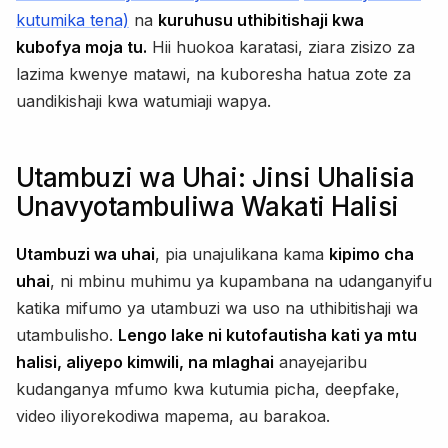
kutumika tena)
na
kuruhusu uthibitishaji kwa
kubofya moja tu.
Hii huokoa karatasi, ziara zisizo za
lazima kwenye matawi, na kuboresha hatua zote za
uandikishaji kwa watumiaji wapya.
Utambuzi wa Uhai: Jinsi Uhalisia
Unavyotambuliwa Wakati Halisi
Utambuzi wa uhai
, pia unajulikana kama
kipimo cha
uhai
, ni mbinu muhimu ya kupambana na udanganyifu
katika mifumo ya utambuzi wa uso na uthibitishaji wa
utambulisho.
Lengo lake ni kutofautisha kati ya mtu
halisi, aliyepo kimwili, na mlaghai
anayejaribu
kudanganya mfumo kwa kutumia picha, deepfake,
video iliyorekodiwa mapema, au barakoa.