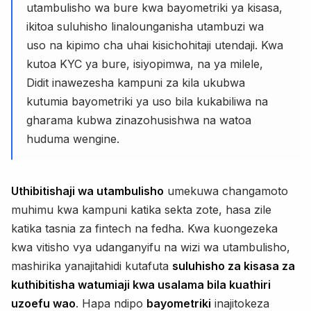
utambulisho wa bure kwa bayometriki ya kisasa,
ikitoa suluhisho linalounganisha utambuzi wa
uso na kipimo cha uhai kisichohitaji utendaji. Kwa
kutoa KYC ya bure, isiyopimwa, na ya milele,
Didit inawezesha kampuni za kila ukubwa
kutumia bayometriki ya uso bila kukabiliwa na
gharama kubwa zinazohusishwa na watoa
huduma wengine.
Uthibitishaji wa utambulisho
umekuwa changamoto
muhimu kwa kampuni katika sekta zote, hasa zile
katika tasnia za fintech na fedha. Kwa kuongezeka
kwa vitisho vya udanganyifu na wizi wa utambulisho,
mashirika yanajitahidi kutafuta
suluhisho za kisasa za
kuthibitisha watumiaji kwa usalama bila kuathiri
uzoefu wao
. Hapa ndipo
bayometriki
inajitokeza