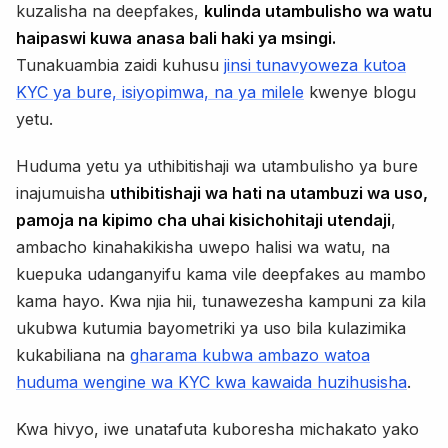
kuzalisha na deepfakes,
kulinda utambulisho wa watu
haipaswi kuwa anasa bali haki ya msingi.
Tunakuambia zaidi kuhusu
jinsi tunavyoweza kutoa
KYC ya bure, isiyopimwa, na ya milele
kwenye blogu
yetu.
Huduma yetu ya uthibitishaji wa utambulisho ya bure
inajumuisha
uthibitishaji wa hati na utambuzi wa uso,
pamoja na kipimo cha uhai kisichohitaji utendaji
,
ambacho kinahakikisha uwepo halisi wa watu, na
kuepuka udanganyifu kama vile deepfakes au mambo
kama hayo. Kwa njia hii, tunawezesha kampuni za kila
ukubwa kutumia bayometriki ya uso bila kulazimika
kukabiliana na
gharama kubwa ambazo watoa
huduma wengine wa KYC kwa kawaida huzihusisha
.
Kwa hivyo, iwe unatafuta kuboresha michakato yako