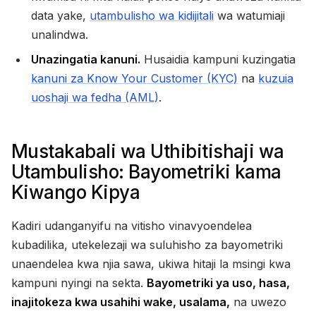
data yake,
utambulisho wa kidijitali
wa watumiaji
unalindwa.
Unazingatia kanuni.
Husaidia kampuni kuzingatia
kanuni za Know Your Customer (KYC)
na
kuzuia
uoshaji wa fedha (AML)
.
Mustakabali wa Uthibitishaji wa
Utambulisho: Bayometriki kama
Kiwango Kipya
Kadiri udanganyifu na vitisho vinavyoendelea
kubadilika, utekelezaji wa suluhisho za bayometriki
unaendelea kwa njia sawa, ukiwa hitaji la msingi kwa
kampuni nyingi na sekta.
Bayometriki ya uso, hasa,
inajitokeza kwa usahihi wake, usalama,
na uwezo