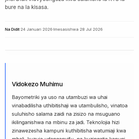
bure na la kisasa.
Na
Didit
·
24 Januari 2026
·
Imesasishwa
28 Jul 2026
Vidokezo Muhimu
Bayometriki ya uso na utambuzi wa uhai
vinabadilisha uthibitishaji wa utambulisho, vinatoa
suluhisho salama zaidi na zisizo na msuguano
ikilinganishwa na mbinu za jadi. Teknolojia hizi
zinawezesha kampuni kuthibitisha watumiaji kwa
mbali, kuzuia udanganyifu, na kuzingatia kanuni