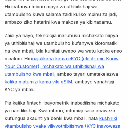
Hii inafanya mbinu mpya za uthibitishaji wa
utambulisho kuwa salama zaidi kuliko mbinu za jadi,
ambazo ziko hatarini kwa makosa ya kibinadamu.
Zaidi ya hayo, teknolojia inaruhusu michakato mipya
ya uthibitishaji wa utambulisho kufanywa kiotomatiki
na kwa mbali, bila kuhitaji uwepo wa watu katika eneo
maalum. Hii
inajulikana kama eKYC (electronic Know
Your Customer), mchakato wa uthibitishaji wa
utambulisho kwa mbali,
ambao tayari umetekelezwa
katika matumizi kama vile eSIM,
ambayo yanahitaji
KYC ya mbali.
Pia katika fintech, bayometriki inabadilisha michakato
ya uandikishaji. Kwa mfano, mtumiaji sasa anaweza
kufungua akaunti ya benki kwa mbali, hata
kushiriki
vitambulisho vyake vilivyothibitishwa (KYC inayoweza