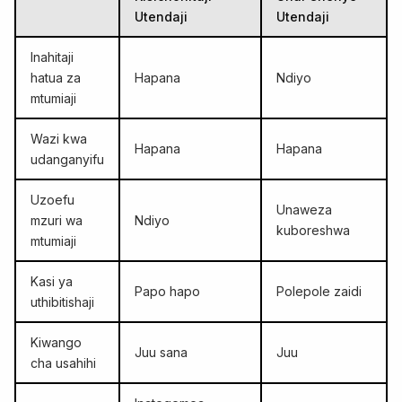
Utendaji
Utendaji
Inahitaji
hatua za
Hapana
Ndiyo
mtumiaji
Wazi kwa
Hapana
Hapana
udanganyifu
Uzoefu
Unaweza
mzuri wa
Ndiyo
kuboreshwa
mtumiaji
Kasi ya
Papo hapo
Polepole zaidi
uthibitishaji
Kiwango
Juu sana
Juu
cha usahihi