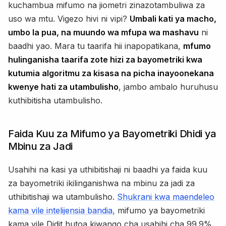
kuchambua mifumo na jiometri zinazotambuliwa za
uso wa mtu. Vigezo hivi ni vipi?
Umbali kati ya macho,
umbo la pua, na muundo wa mfupa wa mashavu
ni
baadhi yao. Mara tu taarifa hii inapopatikana,
mfumo
hulinganisha taarifa zote hizi za bayometriki kwa
kutumia algoritmu za kisasa na picha inayoonekana
kwenye hati za utambulisho
, jambo ambalo huruhusu
kuthibitisha utambulisho.
Faida Kuu za Mifumo ya Bayometriki Dhidi ya
Mbinu za Jadi
Usahihi na kasi ya uthibitishaji ni baadhi ya faida kuu
za bayometriki ikilinganishwa na mbinu za jadi za
uthibitishaji wa utambulisho.
Shukrani kwa maendeleo
kama vile intelijensia bandia,
mifumo ya bayometriki
kama vile Didit hutoa kiwango cha usahihi cha 99.9%.