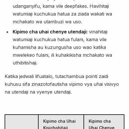
udanganyifu, kama vile deepfakes. Havihitaji
watumiaji kuchukua hatua za ziada wakati wa
mchakato wa utambuzi wa uso.
Kipimo cha uhai chenye utendaji:
vinahitaji
watumiaji kuchukua hatua fulani, kama vile
kuhamisha au kuzungusha uso wao katika
mwelekeo fulani, ili kuhakikisha mchakato wa
uthibitishaji.
Katika jedwali lifuatalo, tutachambua pointi zaidi
kuhusu sifa zinazotofautisha vipimo vya uhai visivyo
na utendaji na vyenye utendaji.
Kipimo cha Uhai
Kipimo cha
Kisichohitaji
Uhai Chenye