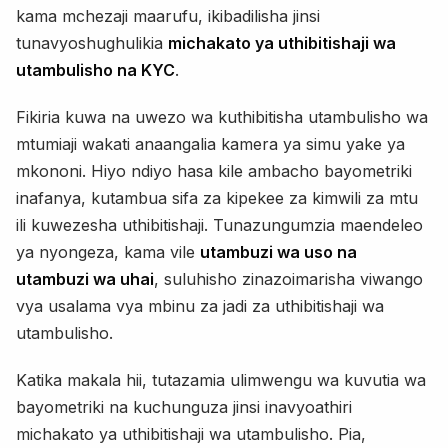
kama mchezaji maarufu, ikibadilisha jinsi
tunavyoshughulikia
michakato ya uthibitishaji wa
utambulisho na KYC
.
Fikiria kuwa na uwezo wa kuthibitisha utambulisho wa
mtumiaji wakati anaangalia kamera ya simu yake ya
mkononi. Hiyo ndiyo hasa kile ambacho bayometriki
inafanya, kutambua sifa za kipekee za kimwili za mtu
ili kuwezesha uthibitishaji. Tunazungumzia maendeleo
ya nyongeza, kama vile
utambuzi wa uso na
utambuzi wa uhai
, suluhisho zinazoimarisha viwango
vya usalama vya mbinu za jadi za uthibitishaji wa
utambulisho.
Katika makala hii, tutazamia ulimwengu wa kuvutia wa
bayometriki na kuchunguza jinsi inavyoathiri
michakato ya uthibitishaji wa utambulisho. Pia,