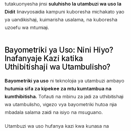
tutakuonyesha jinsi
suluhisho la utambuzi wa uso la
Didit
linavyosaidia kampuni kuboresha michakato yao
ya uandikishaji, kuimarisha usalama, na kuboresha
uzoefu wa mtumiaji.
Bayometriki ya Uso: Nini Hiyo?
Inafanyaje Kazi katika
Uthibitishaji wa Utambulisho?
Bayometriki ya uso
ni teknolojia ya utambuzi ambayo
hutumia sifa za kipekee za mtu kumtambua na
kumthibitisha.
Tofauti na mbinu za jadi za uthibitishaji
wa utambulisho, vigezo vya bayometriki hutoa njia
mbadala salama zaidi na isiyo na msuguano.
Utambuzi wa uso hufanya kazi kwa kunasa na