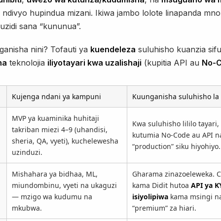
 ndivyo hupindua mizani. Ikiwa jambo lolote linapanda mn
uzidi sana “kununua”.
nganisha nini? Tofauti ya
kuendeleza
suluhisho kuanzia sifur
ha
teknolojia
iliyotayari kwa uzalishaji
(kupitia API au
No-
Kujenga ndani ya kampuni
Kuunganisha suluhisho la 
MVP ya kuaminika huhitaji
Kwa suluhisho lililo tayari
takriban miezi 4–9 (uhandisi,
kutumia No-Code au API 
sheria, QA, vyeti), kuchelewesha
“production” siku hiyohiyo.
uzinduzi.
Mishahara ya bidhaa, ML,
Gharama zinazoeleweka. 
miundombinu, vyeti na ukaguzi
kama Didit hutoa
API ya K
— mzigo wa kudumu na
isiyolipiwa
kama msingi na
mkubwa.
“premium” za hiari.