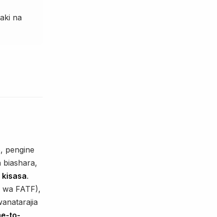
aki na
o, pengine
a biashara,
 kisasa
.
 wa FATF),
wanatarajia
me-to-