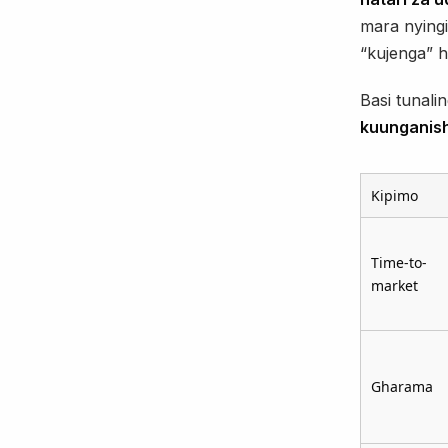
mara nyingi
“kujenga” h
Basi tunali
kuunganis
Kipimo
Time-to-
market
Gharama