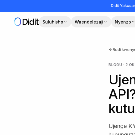
Ruka hadi maudhui makuu
Didit Yakus
Suluhisho
Waendelezaji
Nyenzo
Rudi kweny
BLOGU
·
2 O
Uje
API
kutu
Ujenge KY
hupunguza