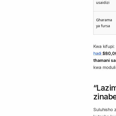
usaidizi
Gharama
ya fursa
Kwa kifupi
hadi
$80,0
thamani s
kwa moduli 
“Lazim
zinabe
Suluhisho z