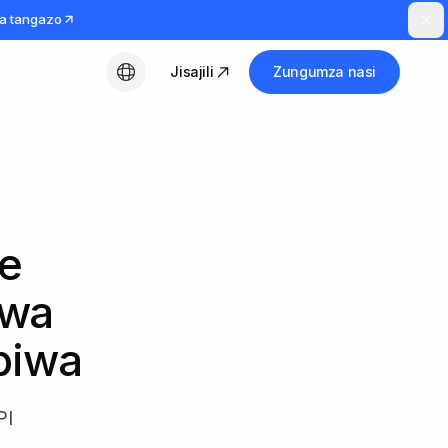
a tangazo
Jisajili
Zungumza nasi
Kiswahili
e
kwa
piwa
PI
.