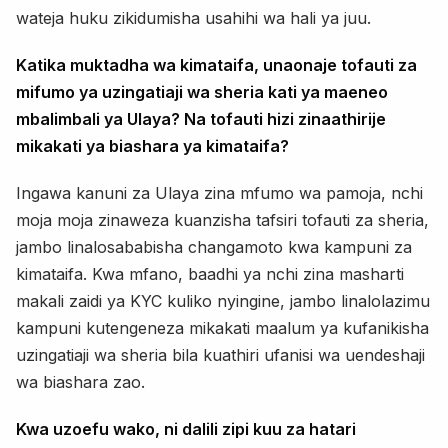
wateja huku zikidumisha usahihi wa hali ya juu.
Katika muktadha wa kimataifa, unaonaje tofauti za
mifumo ya uzingatiaji wa sheria kati ya maeneo
mbalimbali ya Ulaya? Na tofauti hizi zinaathirije
mikakati ya biashara ya kimataifa?
Ingawa kanuni za Ulaya zina mfumo wa pamoja, nchi
moja moja zinaweza kuanzisha tafsiri tofauti za sheria,
jambo linalosababisha changamoto kwa kampuni za
kimataifa. Kwa mfano, baadhi ya nchi zina masharti
makali zaidi ya KYC kuliko nyingine, jambo linalolazimu
kampuni kutengeneza mikakati maalum ya kufanikisha
uzingatiaji wa sheria bila kuathiri ufanisi wa uendeshaji
wa biashara zao.
Kwa uzoefu wako, ni dalili zipi kuu za hatari