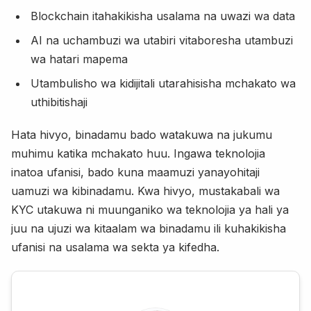
Blockchain itahakikisha usalama na uwazi wa data
AI na uchambuzi wa utabiri vitaboresha utambuzi
wa hatari mapema
Utambulisho wa kidijitali utarahisisha mchakato wa
uthibitishaji
Hata hivyo, binadamu bado watakuwa na jukumu
muhimu katika mchakato huu. Ingawa teknolojia
inatoa ufanisi, bado kuna maamuzi yanayohitaji
uamuzi wa kibinadamu. Kwa hivyo, mustakabali wa
KYC utakuwa ni muunganiko wa teknolojia ya hali ya
juu na ujuzi wa kitaalam wa binadamu ili kuhakikisha
ufanisi na usalama wa sekta ya kifedha.