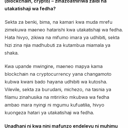
(blockchain, crypto) – zinazoathiriwa zaidi na
utakatishaji wa fedha?
Sekta za benki, bima, na kamari kwa muda mrefu
zimekuwa maeneo hatarishi kwa utakatishaji wa fedha.
Hata hivyo, zikiwa na mifumo imara ya udhibiti, sekta
hizi zina njia madhubuti za kutambua miamala ya
shaka.
Kwa upande mwingine, maeneo mapya kama
blockchain na cryptocurrency yana changamoto
kubwa kwani bado hayana udhibiti wa kutosha.
Vilevile, sekta za burudani, michezo, na tasnia ya
filamu zinahusika na mtiririko mkubwa wa fedha
ambao mara nyingi ni mgumu kufuatilia, hivyo
kuongeza hatari ya utakatishaji wa fedha.
Unadhani ni kwa nini mafunzo endelevu ni muhimu