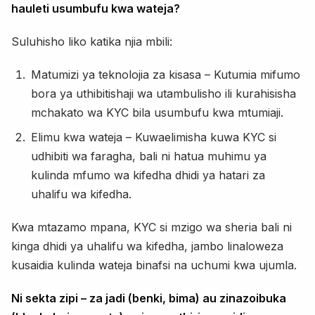
hauleti usumbufu kwa wateja?
Suluhisho liko katika njia mbili:
Matumizi ya teknolojia za kisasa – Kutumia mifumo
bora ya uthibitishaji wa utambulisho ili kurahisisha
mchakato wa KYC bila usumbufu kwa mtumiaji.
Elimu kwa wateja – Kuwaelimisha kuwa KYC si
udhibiti wa faragha, bali ni hatua muhimu ya
kulinda mfumo wa kifedha dhidi ya hatari za
uhalifu wa kifedha.
Kwa mtazamo mpana, KYC si mzigo wa sheria bali ni
kinga dhidi ya uhalifu wa kifedha, jambo linaloweza
kusaidia kulinda wateja binafsi na uchumi kwa ujumla.
Ni sekta zipi – za jadi (benki, bima) au zinazoibuka