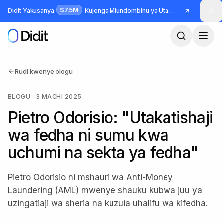
Ruka hadi maudhui makuu
$7.5M
Didit Yakusanya
Kujenga Miundombinu ya Utambulisho na Udanganyifu
Rudi kwenye blogu
BLOGU
·
3 MACHI 2025
Pietro Odorisio: "Utakatishaji
wa fedha ni sumu kwa
uchumi na sekta ya fedha"
Pietro Odorisio ni mshauri wa Anti-Money
Laundering (AML) mwenye shauku kubwa juu ya
uzingatiaji wa sheria na kuzuia uhalifu wa kifedha.