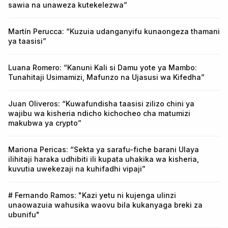
sawia na unaweza kutekelezwa”
Martín Perucca: “Kuzuia udanganyifu kunaongeza thamani
ya taasisi”
Luana Romero: “Kanuni Kali si Damu yote ya Mambo:
Tunahitaji Usimamizi, Mafunzo na Ujasusi wa Kifedha”
Juan Oliveros: “Kuwafundisha taasisi zilizo chini ya
wajibu wa kisheria ndicho kichocheo cha matumizi
makubwa ya crypto”
Mariona Pericas: “Sekta ya sarafu-fiche barani Ulaya
ilihitaji haraka udhibiti ili kupata uhakika wa kisheria,
kuvutia uwekezaji na kuhifadhi vipaji”
# Fernando Ramos: "Kazi yetu ni kujenga ulinzi
unaowazuia wahusika waovu bila kukanyaga breki za
ubunifu"