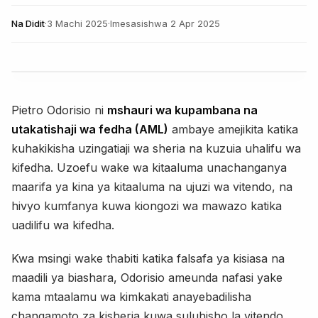
Na
Didit
·
3 Machi 2025
·
Imesasishwa
2 Apr 2025
Pietro Odorisio ni
mshauri wa kupambana na
utakatishaji wa fedha (AML)
ambaye amejikita katika
kuhakikisha uzingatiaji wa sheria na kuzuia uhalifu wa
kifedha. Uzoefu wake wa kitaaluma unachanganya
maarifa ya kina ya kitaaluma na ujuzi wa vitendo, na
hivyo kumfanya kuwa kiongozi wa mawazo katika
uadilifu wa kifedha.
Kwa msingi wake thabiti katika falsafa ya kisiasa na
maadili ya biashara, Odorisio ameunda nafasi yake
kama mtaalamu wa kimkakati anayebadilisha
changamoto za kisheria kuwa suluhisho la vitendo.