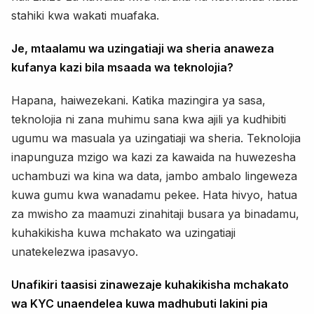
stahiki kwa wakati muafaka.
Je, mtaalamu wa uzingatiaji wa sheria anaweza
kufanya kazi bila msaada wa teknolojia?
Hapana, haiwezekani. Katika mazingira ya sasa,
teknolojia ni zana muhimu sana kwa ajili ya kudhibiti
ugumu wa masuala ya uzingatiaji wa sheria. Teknolojia
inapunguza mzigo wa kazi za kawaida na huwezesha
uchambuzi wa kina wa data, jambo ambalo lingeweza
kuwa gumu kwa wanadamu pekee. Hata hivyo, hatua
za mwisho za maamuzi zinahitaji busara ya binadamu,
kuhakikisha kuwa mchakato wa uzingatiaji
unatekelezwa ipasavyo.
Unafikiri taasisi zinawezaje kuhakikisha mchakato
wa KYC unaendelea kuwa madhubuti lakini pia