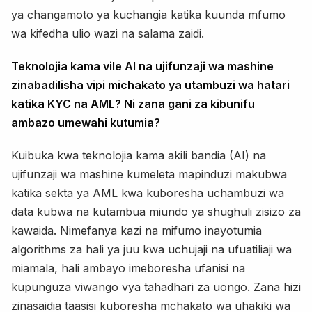
ya changamoto ya kuchangia katika kuunda mfumo
wa kifedha ulio wazi na salama zaidi.
Teknolojia kama vile AI na ujifunzaji wa mashine
zinabadilisha vipi michakato ya utambuzi wa hatari
katika KYC na AML? Ni zana gani za kibunifu
ambazo umewahi kutumia?
Kuibuka kwa teknolojia kama akili bandia (AI) na
ujifunzaji wa mashine kumeleta mapinduzi makubwa
katika sekta ya AML kwa kuboresha uchambuzi wa
data kubwa na kutambua miundo ya shughuli zisizo za
kawaida. Nimefanya kazi na mifumo inayotumia
algorithms za hali ya juu kwa uchujaji na ufuatiliaji wa
miamala, hali ambayo imeboresha ufanisi na
kupunguza viwango vya tahadhari za uongo. Zana hizi
zinasaidia taasisi kuboresha mchakato wa uhakiki wa