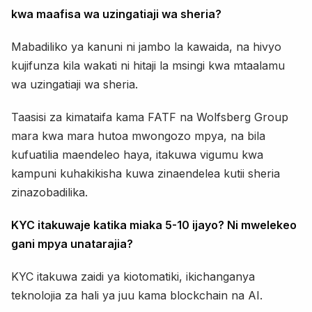
kwa maafisa wa uzingatiaji wa sheria?
Mabadiliko ya kanuni ni jambo la kawaida, na hivyo
kujifunza kila wakati ni hitaji la msingi kwa mtaalamu
wa uzingatiaji wa sheria.
Taasisi za kimataifa kama FATF na Wolfsberg Group
mara kwa mara hutoa mwongozo mpya, na bila
kufuatilia maendeleo haya, itakuwa vigumu kwa
kampuni kuhakikisha kuwa zinaendelea kutii sheria
zinazobadilika.
KYC itakuwaje katika miaka 5-10 ijayo? Ni mwelekeo
gani mpya unatarajia?
KYC itakuwa zaidi ya kiotomatiki, ikichanganya
teknolojia za hali ya juu kama blockchain na AI.