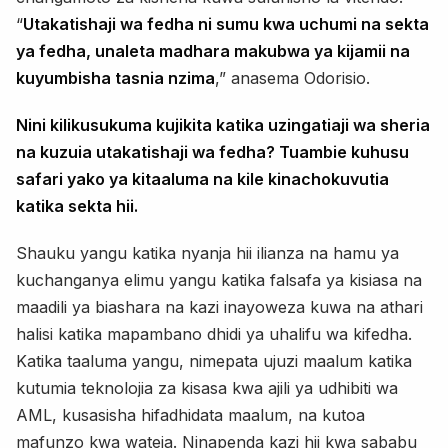
“
Utakatishaji wa fedha ni sumu kwa uchumi na sekta
ya fedha, unaleta madhara makubwa ya kijamii na
kuyumbisha tasnia nzima
,” anasema Odorisio.
Nini kilikusukuma kujikita katika uzingatiaji wa sheria
na kuzuia utakatishaji wa fedha? Tuambie kuhusu
safari yako ya kitaaluma na kile kinachokuvutia
katika sekta hii.
Shauku yangu katika nyanja hii ilianza na hamu ya
kuchanganya elimu yangu katika falsafa ya kisiasa na
maadili ya biashara na kazi inayoweza kuwa na athari
halisi katika mapambano dhidi ya uhalifu wa kifedha.
Katika taaluma yangu, nimepata ujuzi maalum katika
kutumia teknolojia za kisasa kwa ajili ya udhibiti wa
AML, kusasisha hifadhidata maalum, na kutoa
mafunzo kwa wateja. Ninapenda kazi hii kwa sababu