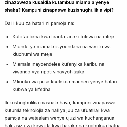
zinazoweza kusaidia kutambua miamala yenye
shaka? Kampuni zinapaswa kuzishughulikia vipi?
Dalili kuu za hatari ni pamoja na:
Kutofautiana kwa taarifa zinazotolewa na mteja
Miundo ya miamala isiyoendana na wasifu wa
kiuchumi wa mteja
Miamala inayoendelea kufanyika karibu na
viwango vya ripoti vinavyohitajika
Mtiririko wa pesa kuelekea maeneo yenye hatari
kubwa ya kifedha
Ili kushughulikia masuala haya, kampuni zinapaswa
kutumia teknolojia za hali ya juu za ufuatiliaji kwa
pamoja na wataalam wenye ujuzi wa kuchanganua
hali zisizo za kawaida kwa haraka na kuchukua hatua