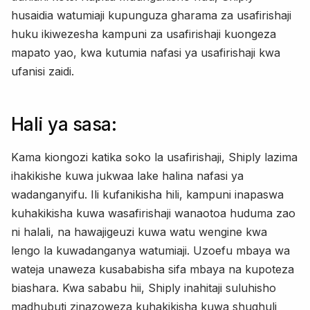
husaidia watumiaji kupunguza gharama za usafirishaji
huku ikiwezesha kampuni za usafirishaji kuongeza
mapato yao, kwa kutumia nafasi ya usafirishaji kwa
ufanisi zaidi.
Hali ya sasa:
Kama kiongozi katika soko la usafirishaji, Shiply lazima
ihakikishe kuwa jukwaa lake halina nafasi ya
wadanganyifu. Ili kufanikisha hili, kampuni inapaswa
kuhakikisha kuwa wasafirishaji wanaotoa huduma zao
ni halali, na hawajigeuzi kuwa watu wengine kwa
lengo la kuwadanganya watumiaji. Uzoefu mbaya wa
wateja unaweza kusababisha sifa mbaya na kupoteza
biashara. Kwa sababu hii, Shiply inahitaji suluhisho
madhubuti zinazoweza kuhakikisha kuwa shughuli