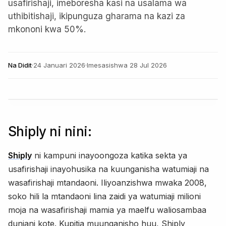
usafirishaji, imeboresha kasi na usalama wa
uthibitishaji, ikipunguza gharama na kazi za
mkononi kwa 50%.
Na
Didit
·
24 Januari 2026
·
Imesasishwa
28 Jul 2026
Shiply ni nini:
Shiply
ni kampuni inayoongoza katika sekta ya
usafirishaji inayohusika na kuunganisha watumiaji na
wasafirishaji mtandaoni. Iliyoanzishwa mwaka 2008,
soko hili la mtandaoni lina zaidi ya watumiaji milioni
moja na wasafirishaji mamia ya maelfu waliosambaa
duniani kote. Kupitia muunganisho huu, Shiply