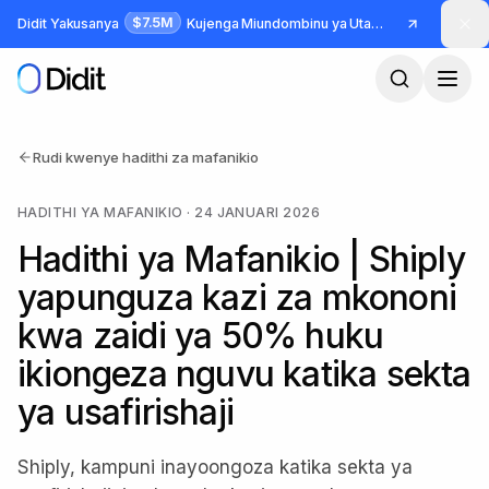
Ruka hadi maudhui makuu
$7.5M
Didit Yakusanya
Kujenga Miundombinu ya Utambulisho na Udanganyifu
Rudi kwenye hadithi za mafanikio
HADITHI YA MAFANIKIO
·
24 JANUARI 2026
Hadithi ya Mafanikio | Shiply
yapunguza kazi za mkononi
kwa zaidi ya 50% huku
ikiongeza nguvu katika sekta
ya usafirishaji
Shiply, kampuni inayoongoza katika sekta ya