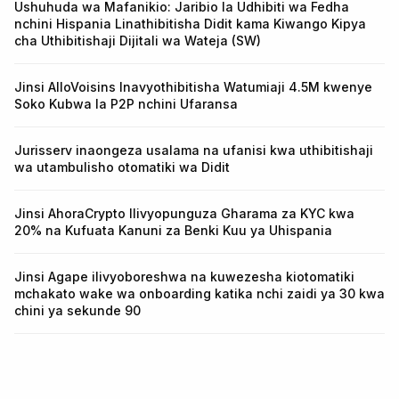
Ushuhuda wa Mafanikio: Jaribio la Udhibiti wa Fedha
nchini Hispania Linathibitisha Didit kama Kiwango Kipya
cha Uthibitishaji Dijitali wa Wateja (SW)
Jinsi AlloVoisins Inavyothibitisha Watumiaji 4.5M kwenye
Soko Kubwa la P2P nchini Ufaransa
Jurisserv inaongeza usalama na ufanisi kwa uthibitishaji
wa utambulisho otomatiki wa Didit
Jinsi AhoraCrypto Ilivyopunguza Gharama za KYC kwa
20% na Kufuata Kanuni za Benki Kuu ya Uhispania
Jinsi Agape ilivyoboreshwa na kuwezesha kiotomatiki
mchakato wake wa onboarding katika nchi zaidi ya 30 kwa
chini ya sekunde 90