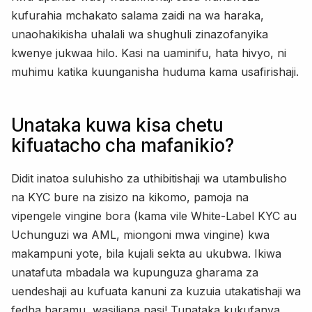
kufurahia mchakato salama zaidi na wa haraka,
unaohakikisha uhalali wa shughuli zinazofanyika
kwenye jukwaa hilo. Kasi na uaminifu, hata hivyo, ni
muhimu katika kuunganisha huduma kama usafirishaji.
Unataka kuwa kisa chetu
kifuatacho cha mafanikio?
Didit inatoa suluhisho za uthibitishaji wa utambulisho
na KYC bure na zisizo na kikomo, pamoja na
vipengele vingine bora (kama vile White-Label KYC au
Uchunguzi wa AML, miongoni mwa vingine) kwa
makampuni yote, bila kujali sekta au ukubwa. Ikiwa
unatafuta mbadala wa kupunguza gharama za
uendeshaji au kufuata kanuni za kuzuia utakatishaji wa
fedha haramu, wasiliana nasi! Tunataka kukufanya