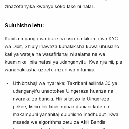
zinazofanyika kwenye soko lake ni halali.
Suluhisho letu:
Kupitia mpango wa bure na usio na kikomo wa KYC
wa Didit, Shiply inaweza kuhakikisha kuwa uhusiano
kati ya wateja na wasafirishaji ni salama na wa
kuaminika, bila nafasi ya udanganyifu. Kwa njia hii, pia
wanahakikisha uzoefu mzuri wa mtumiaji.
Uthibitishaji wa nyaraka: Takribani asilimia 30 ya
udanganyifu unaotokea Uingereza huanza na
nyaraka za bandia. Hili si tatizo la Uingereza
pekee, tishio hili limesambaa duniani kote na
makampuni yanahitaji suluhisho madhubuti. Kwa
msaada wa algorithms zetu za Akili Bandia,