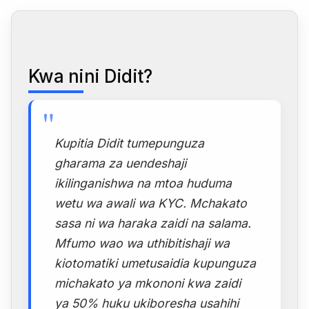
Kwa nini Didit?
"
Kupitia Didit tumepunguza
gharama za uendeshaji
ikilinganishwa na mtoa huduma
wetu wa awali wa KYC. Mchakato
sasa ni wa haraka zaidi na salama.
Mfumo wao wa uthibitishaji wa
kiotomatiki umetusaidia kupunguza
michakato ya mkononi kwa zaidi
ya 50% huku ukiboresha usahihi