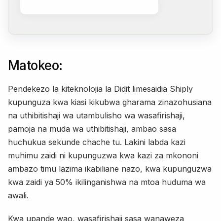
Matokeo:
Pendekezo la kiteknolojia la Didit limesaidia Shiply
kupunguza kwa kiasi kikubwa gharama zinazohusiana
na uthibitishaji wa utambulisho wa wasafirishaji,
pamoja na muda wa uthibitishaji, ambao sasa
huchukua sekunde chache tu. Lakini labda kazi
muhimu zaidi ni kupunguzwa kwa kazi za mkononi
ambazo timu lazima ikabiliane nazo, kwa kupunguzwa
kwa zaidi ya 50% ikilinganishwa na mtoa huduma wa
awali.
Kwa upande wao, wasafirishaji sasa wanaweza