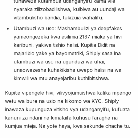
tunaweza kutambua udanganyifu kama vile
nyaraka zilizobadilishwa, kuibiwa au uundaji wa
vitambulisho bandia, tukizuia wahalifu.
Utambuzi wa uso: Mashambulizi ya deepfakes
yameongezeka kwa asilimia 2137 miaka ya hivi
karibuni, yakiwa tishio halisi. Kupitia Didit na
majaribio yake ya bayometriki, Shiply sasa ina
utambuzi wa uso na ugunduzi wa uhai,
unaowezesha kuhakikisha uwepo halisi na wa
kimwili wa mtu anayejaribu kuthibitishwa.
Kupitia vipengele hivi, vilivyojumuishwa katika mpango
wetu wa bure na usio na kikomo wa KYC, Shiply
inaweza kupunguza vitisho vya udanganyifu, kufuata
kanuni za ndani na kimataifa kuhusu faragha na
kumjua mteja. Na yote haya, kwa sekunde chache tu.