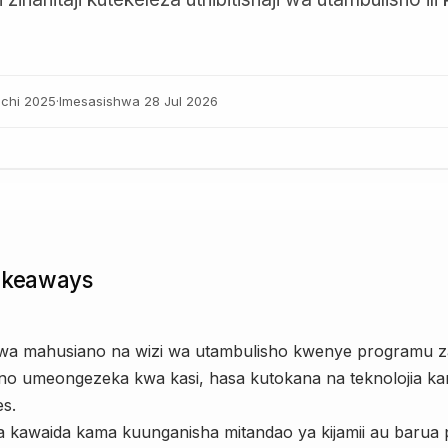
chi 2025
·
Imesasishwa
28 Jul 2026
akeaways
 wa mahusiano na wizi wa utambulisho kwenye programu z
no umeongezeka kwa kasi, hasa kutokana na teknolojia k
s.
 kawaida kama kuunganisha mitandao ya kijamii au barua