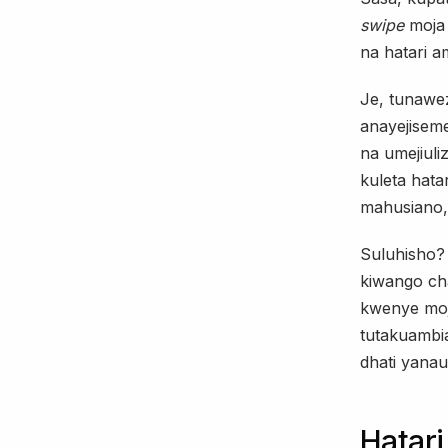
swipe
moja 
na hatari 
Je, tunawez
anayejisem
na umejiul
kuleta hata
mahusiano,
Suluhisho?
kiwango cha
kwenye moja
tutakuambi
dhati yana
Hatari