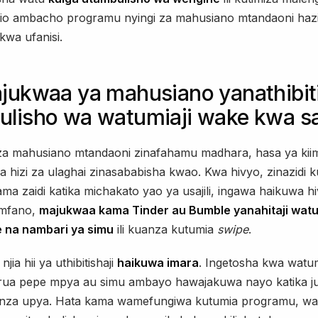
jio ambacho programu nyingi za mahusiano mtandaoni haz
kwa ufanisi.
jukwaa ya mahusiano yanathibit
ulisho wa watumiaji wake kwa s
a mahusiano mtandaoni zinafahamu madhara, hasa ya kiim
 hizi za ulaghai zinasababisha kwao. Kwa hivyo, zinazidi k
ama zaidi katika michakato yao ya usajili, ingawa haikuwa 
 mfano,
majukwaa kama Tinder au Bumble yanahitaji watu
 na nambari ya simu
ili kuanza kutumia
swipe
.
njia hii ya uthibitishaji
haikuwa imara
. Ingetosha kwa watum
rua pepe mpya au simu ambayo hawajakuwa nayo katika 
kuanza upya. Hata kama wamefungiwa kutumia programu, 