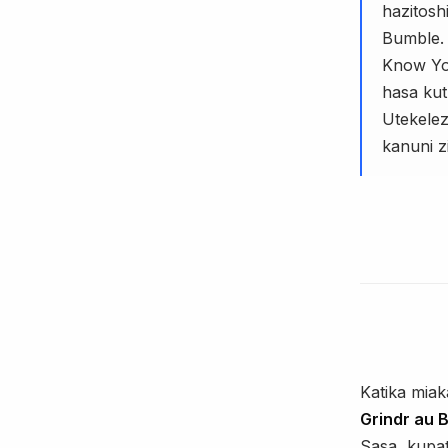
hazitosh
Bumble.
Know Yo
hasa kut
Utekelez
kanuni z
Katika miak
Grindr au 
Sasa, kupa