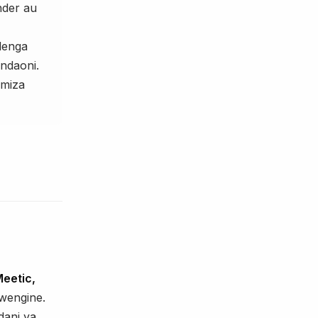
nder au
lenga
andaoni.
imiza
eetic,
 wengine.
dani ya