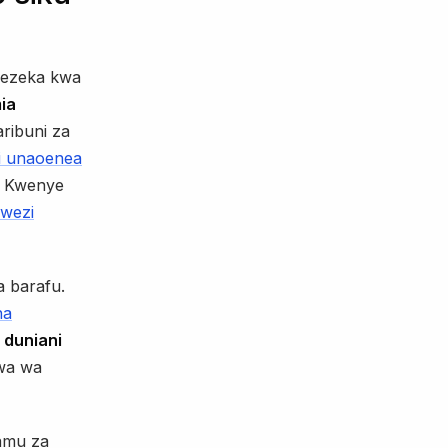
gezeka kwa
ia
aribuni za
i unaoenea
a. Kwenye
mwezi
a barafu.
na
 duniani
bwa wa
ramu za