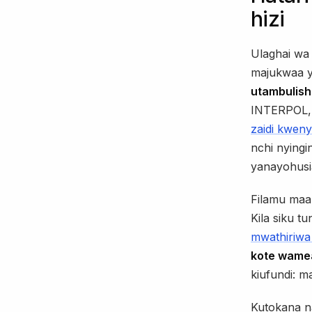
hizi
Ulaghai wa
majukwaa ya 
utambulish
INTERPOL
zaidi kwen
nchi nyingi
yanayohusi
Filamu maa
Kila siku tu
mwathiriwa 
kote wamea
kiufundi: 
Kutokana na