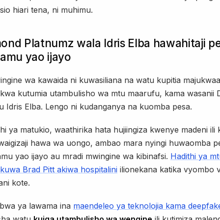
io hiari tena, ni muhimu.
ond Platnumz wala Idris Elba hawahitaji p
filamu yao ijayo
ingine wa kawaida ni kuwasiliana na watu kupitia majukwa
kwa kutumia utambulisho wa mtu maarufu, kama wasanii
u Idris Elba. Lengo ni kudanganya na kuomba pesa.
hi ya matukio, waathirika hata hujiingiza kwenye madeni ili 
 waigizaji hawa wa uongo, ambao mara nyingi huwaomba pes
ilamu yao ijayo au mradi mwingine wa kibinafsi.
Hadithi ya m
 kuwa Brad Pitt akiwa hospitalini
ilionekana katika vyombo v
ani kote.
bwa ya lawama ina
maendeleo ya teknolojia kama deepfak
ha watu
kuiga utambulisho wa wengine
ili kutimiza malen