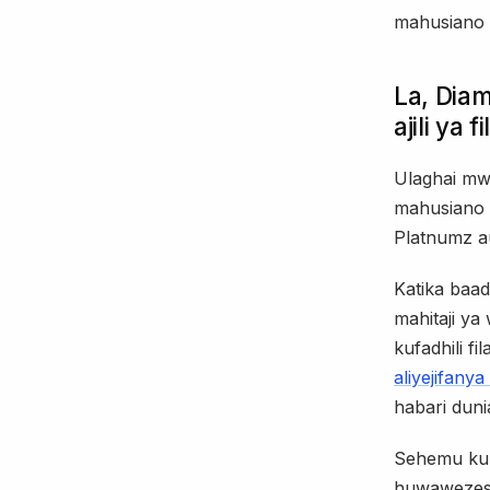
mahusiano s
La, Diam
ajili ya 
Ulaghai mw
mahusiano 
Platnumz a
Katika baad
mahitaji ya
kufadhili f
aliyejifanya
habari duni
Sehemu ku
huwawezes