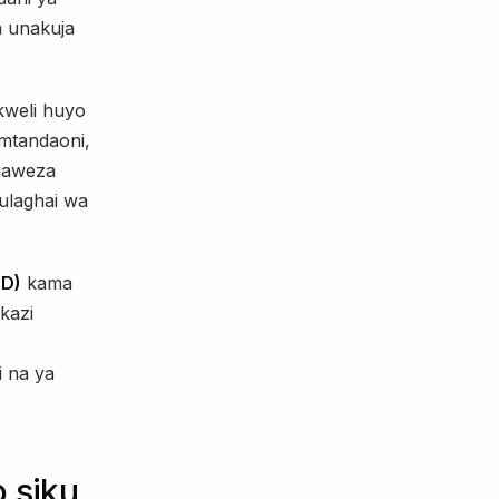
a unakuja
kweli huyo
mtandaoni,
unaweza
 ulaghai wa
YD)
kama
kazi
 na ya
 siku