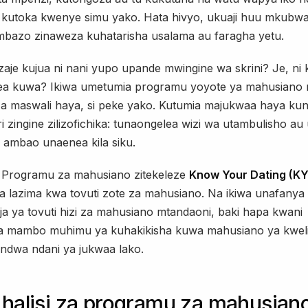
kutoka kwenye simu yako. Hata hivyo, ukuaji huu mkubw
ambazo zinaweza kuhatarisha usalama au faragha yetu.
aje kujua ni nani yupo upande mwingine wa skrini? Je, ni 
ea kuwa? Ikiwa umetumia programu yoyote ya mahusiano 
iza maswali haya, si peke yako. Kutumia majukwaa haya k
ri zingine zilizofichika: tunaongelea wizi wa utambulisho au
 ambao unaenea kila siku.
 Programu za mahusiano zitekeleze
Know Your Dating (K
 lazima kwa tovuti zote za mahusiano. Na ikiwa unafanya 
 ya tovuti hizi za mahusiano mtandaoni, baki hapa kwani
a mambo muhimu ya kuhakikisha kuwa mahusiano ya kweli
undwa ndani ya jukwaa lako.
 halisi za programu za mahusiano