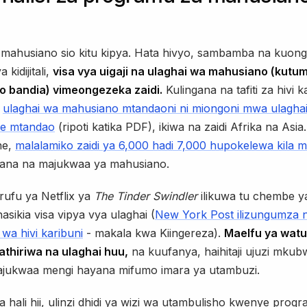
 mahusiano sio kitu kipya. Hata hivyo, sambamba na kuon
kidijitali,
visa vya uigaji na ulaghai wa mahusiano (kutum
o bandia) vimeongezeka zaidi.
Kulingana na tafiti za hivi k
,
ulaghai wa mahusiano mtandaoni ni miongoni mwa ulagha
ye mtandao
(ripoti katika PDF), ikiwa na zaidi Afrika na Asi
ne,
malalamiko zaidi ya 6,000 hadi 7,000 hupokelewa kila 
ana na majukwaa ya mahusiano.
rufu ya Netflix ya
The Tinder Swindler
ilikuwa tu chembe y
nasikia visa vipya vya ulaghai (
New York Post ilizungumza 
wa hivi karibuni
- makala kwa Kiingereza).
Maelfu ya watu
thiriwa na ulaghai huu,
na kuufanya, haihitaji ujuzi mku
majukwaa mengi hayana mifumo imara ya utambuzi.
 hali hii, ulinzi dhidi ya wizi wa utambulisho kwenye prog