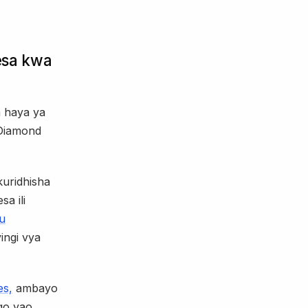
esa kwa
a haya ya
 Diamond
kuridhisha
a ili
tu
ingi vya
es,
ambayo
go yao.