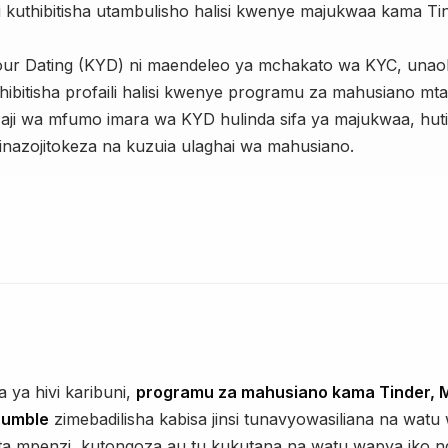
i kuthibitisha utambulisho halisi kwenye majukwaa kama Ti
ur Dating (KYD) ni maendeleo ya mchakato wa KYC, unao
hibitisha profaili halisi kwenye programu za mahusiano mt
aji wa mfumo imara wa KYD hulinda sifa ya majukwaa, hut
inazojitokeza na kuzuia ulaghai wa mahusiano.
a ya hivi karibuni,
programu za mahusiano kama Tinder, M
Bumble
zimebadilisha kabisa jinsi tunavyowasiliana na watu
ta mpenzi, kutongoza au tu kukutana na watu wapya iko n