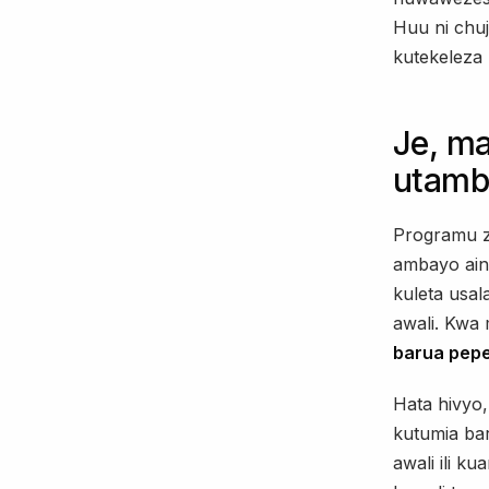
Huu ni chu
kutekeleza 
Je, ma
utamb
Programu z
ambayo aina
kuleta usal
awali. Kwa
barua pepe
Hata hivyo, 
kutumia ba
awali ili 