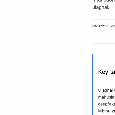
ulaghai.
Na
Didit
·
20 Ma
Key t
Ulaghai
mahusia
deepfake
Mbinu za