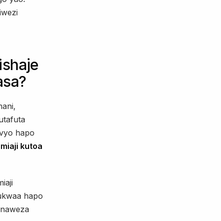
iwezi
ishaje
asa?
ani,
utafuta
hivyo hapo
miaji kutoa
iaji
jukwaa hapo
wanaweza