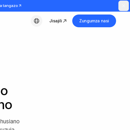
a tangazo
Jisajili
Zungumza nasi
Kiswahili
ho
no
ahusiano
 kuzuia