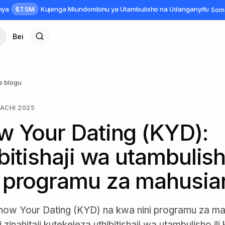
$7.5M
anya
Kujenga Miundombinu ya Utambulisho na Udanganyifu
Som
Bei
e blogu
ACHI 2025
 Your Dating (KYD):
bitishaji wa utambulis
 programu za mahusia
ow Your Dating (KYD) na kwa nini programu za m
zinahitaji kutekeleza uthibitishaji wa utambulisho ili