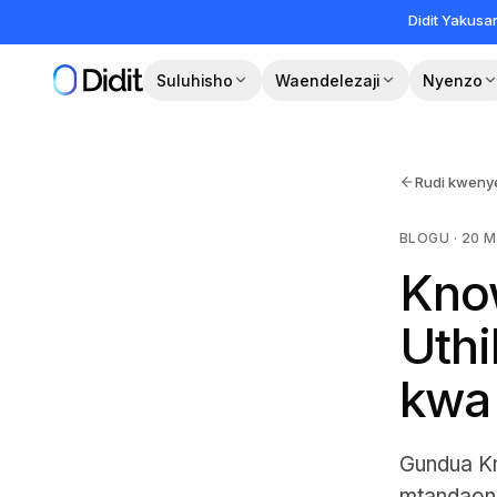
Ruka hadi maudhui makuu
Didit Yakus
Suluhisho
Waendelezaji
Nyenzo
Rudi kweny
BLOGU
·
20 M
Know
Uthi
kwa
Gundua Kn
mtandaoni 