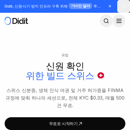
본문으로 건너뛰기
750만 달러
Didit, 신원·사기 방지 인프라 구축 위해
투자 유치
유럽
신원 확인
위한 빌드
스위스
스위스 신분증, 생체 인식 여권 및 거주 허가증을 FINMA
규정에 맞춰 하나의 세션으로, 전체 KYC $0.33, 매월 500
건 무료.
무료로 시작하기