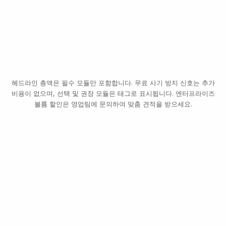
이체 · €8,400
검증됨 · 계속
헤드라인 총액은 필수 모듈만 포함합니다. 무료 사기 방지 신호는 추가
비용이 없으며, 선택 및 권장 모듈은 태그로 표시됩니다. 엔터프라이즈
볼륨 할인은 영업팀에 문의하여 맞춤 견적을 받으세요.
14,
검사된
세 가지 티어, 하나의 가격표
무료로 시작하고, 사용량에