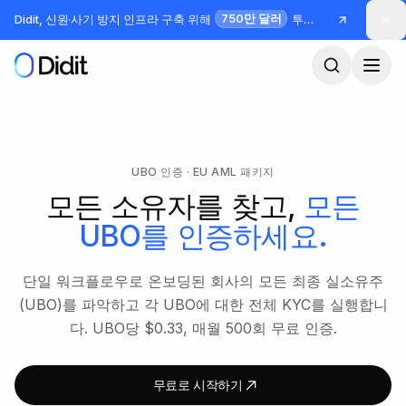
본문으로 건너뛰기
750만 달러
Didit, 신원·사기 방지 인프라 구축 위해
투자 유치
UBO 인증 · EU AML 패키지
모든 소유자를 찾고,
모든
UBO를 인증하세요.
단일 워크플로우로 온보딩된 회사의 모든 최종 실소유주
(UBO)를 파악하고 각 UBO에 대한 전체 KYC를 실행합니
다. UBO당 $0.33, 매월 500회 무료 인증.
무료로 시작하기